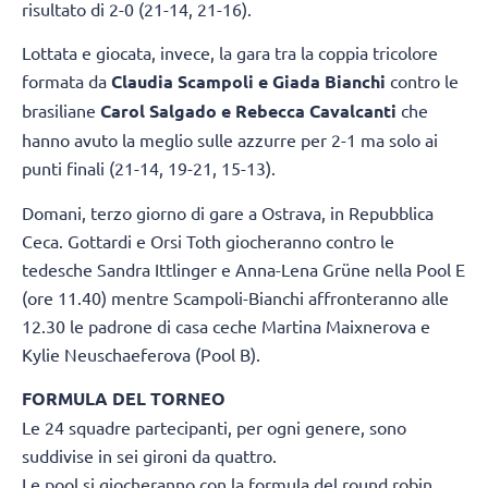
risultato di 2-0 (21-14, 21-16).
Lottata e giocata, invece, la gara tra la coppia tricolore
formata da
Claudia Scampoli e Giada Bianchi
contro le
brasiliane
Carol Salgado e Rebecca Cavalcanti
che
hanno avuto la meglio sulle azzurre per 2-1 ma solo ai
punti finali (21-14, 19-21, 15-13).
Domani, terzo giorno di gare a Ostrava, in Repubblica
Ceca. Gottardi e Orsi Toth giocheranno contro le
tedesche Sandra Ittlinger e Anna-Lena Grüne nella Pool E
(ore 11.40) mentre Scampoli-Bianchi affronteranno alle
12.30 le padrone di casa ceche Martina Maixnerova e
Kylie Neuschaeferova (Pool B).
FORMULA DEL TORNEO
Le 24 squadre partecipanti, per ogni genere, sono
suddivise in sei gironi da quattro.
Le pool si giocheranno con la formula del round robin.