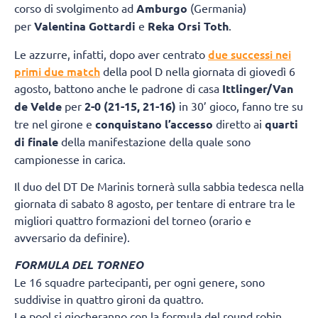
corso di svolgimento ad
Amburgo
(Germania)
per
Valentina Gottardi
e
Reka Orsi Toth
.
due successi nei
Le azzurre, infatti, dopo aver centrato
primi due match
della pool D nella giornata di giovedì 6
agosto, battono anche le padrone di casa
Ittlinger/Van
de Velde
per
2-0 (21-15, 21-16)
in 30’ gioco, fanno tre su
tre nel girone e
conquistano l’accesso
diretto ai
quarti
di finale
della manifestazione della quale sono
campionesse in carica.
Il duo del DT De Marinis tornerà sulla sabbia tedesca nella
giornata di sabato 8 agosto, per tentare di entrare tra le
migliori quattro formazioni del torneo (orario e
avversario da definire).
FORMULA DEL TORNEO
Le 16 squadre partecipanti, per ogni genere, sono
suddivise in quattro gironi da quattro.
Le pool si giocheranno con la formula del round robin.