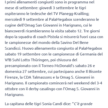
I primi allenamenti congiunti sono in programma nel
mese di settembre: giovedì 3 settembre le tigri
ospiteranno le tedesche del TV Planegg-Krailling;
mercoledì 9 settembre al PalaMegabox scenderanno le
cugine dell’Omag San Giovanni in Marignano, cui le
biancoverdi ricambieranno la visita sabato 12. Tre giorni
dopo la squadra di coach Pistola si misurerà fuori casa con
le campionesse del mondo della Savino Del Bene
Scandicci. Nuovo allenamento congiunto al PalaMegabox
sabato 19 settembre con le campionesse di Germania del
VfB Suhl Lotto Thüringen, poi chiusura del
precampionato con il Torneo McDonald’s sabato 26 e
domenica 27 settembre, cui partecipano anche Il Bisonte
Firenze, la CDA Talmassons e la Omag S. Giovanni in
Marignano. Il campionato comincerà nel weekend del 3-4
ottobre con il derby casalingo con l’Omag S. Giovanni in
Marignano.
La capitana delle tigri Sonia Candi dice: “
C’è grande