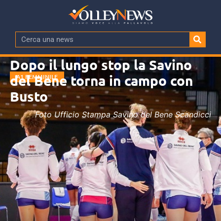
Dopo il lungo stop la Savino
del Bene torna in campo con
A1 FEMMINILE
Busto
Foto Ufficio Stampa Savino del Bene Scandicci