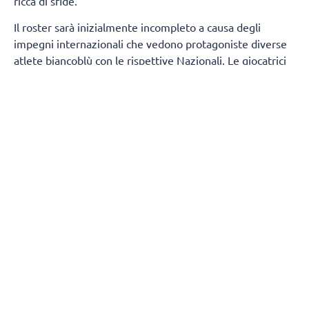
ricca di sfide.
Il roster sarà inizialmente incompleto a causa degli
impegni internazionali che vedono protagoniste diverse
atlete biancoblù con le rispettive Nazionali. Le giocatrici
della prima squadra presenti fin dal primo giorno
saranno:
Sara Alberti, Martina Armini, Caterina
Bosetti, Sofia D'Odorico, Emma Graziani, Imma
Sirressi e Lise Van Hecke, mentre Maja Aleksic si
aggregherà al gruppo a partire dal 19 agosto.
A
completare il gruppo di lavoro prenderanno parte
anche
cinque atlete della formazione di Serie
B1
:
Chiara Arcangeli, Martina Cantoni, Asia Conte,
Virginia Sola e Jessica Trunner.
Durante il
precampionato si uniranno inoltre tre giocatrici straniere,
che contribuiranno ad ampliare il gruppo a disposizione
dello staff tecnico: la palleggiatrice serba
Andrea
Tisma
e le schiacciatrici
Antonija Gulin
(Croazia)
e
Jessica Kosonen
(Finlandia).