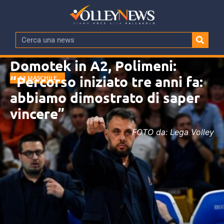
Domotek in A2, Polimeni:
“Percorso iniziato tre anni fa:
A3 MASCHILE
abbiamo dimostrato di saper
vincere”
FOTO da: Lega Volley