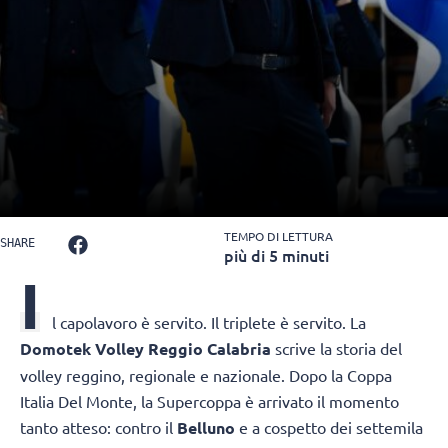
TEMPO DI LETTURA
SHARE
più di 5 minuti
I
l capolavoro è servito. Il triplete è servito. La
Domotek Volley Reggio Calabria
scrive la storia del
volley reggino, regionale e nazionale. Dopo la Coppa
Italia Del Monte, la Supercoppa è arrivato il momento
tanto atteso: contro il
Belluno
e a cospetto dei settemila