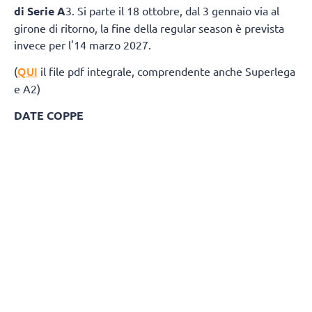
di Serie A
3. Si parte il 18 ottobre, dal 3 gennaio via al
girone di ritorno, la fine della regular season è prevista
invece per l'14 marzo 2027.
QUI
(
il file pdf integrale, comprendente anche Superlega
e A2)
DATE COPPE
Del Monte® Coppa Italia A3: 27 marzo 2027
Del Monte® Supercoppa A3: 24 aprile 20
GIRONE BIANCO
Giornata 1
Andata 18 Ottobre 2026
Ritorno 3 Gennaio 2027
ErmGroup Altotevere - Negrini CTE Acqui Terme
Sarlux Sarroch - BP Termosanitari Ciriè
Gabbiano Farmamed Mantova - Campi Reali Cantù
Monge Gerbaudo Savigliano - Sav Trebaseleghe