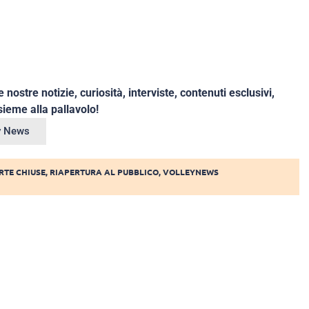
e nostre notizie, curiosità, interviste, contenuti esclusivi,
ieme alla pallavolo!
ey News
RTE CHIUSE
,
RIAPERTURA AL PUBBLICO
,
VOLLEYNEWS