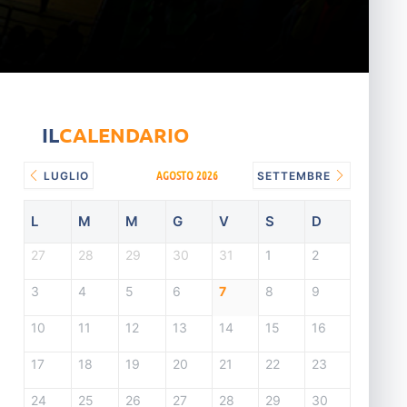
IL
CALENDARIO
AGOSTO 2026
LUGLIO
SETTEMBRE
L
M
M
G
V
S
D
27
28
29
30
31
1
2
3
4
5
6
7
8
9
10
11
12
13
14
15
16
17
18
19
20
21
22
23
24
25
26
27
28
29
30