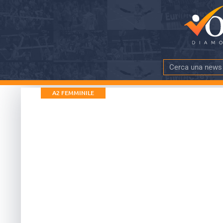
A2 FEMMINILE
Cuneo: #WeAreF
dell’UBI Banca 
DATA PUBBLICAZIONE
TEMPO DI LE
6 Ottobre 2017
più di 5 mi