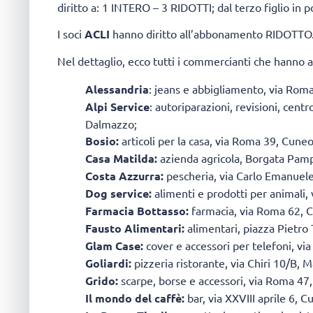
diritto a: 1 INTERO – 3 RIDOTTI; dal terzo figlio in
I soci
ACLI
hanno diritto all’abbonamento RIDOTTO
Nel dettaglio, ecco tutti i commercianti che hanno ad
Alessandria
: jeans e abbigliamento, via Rom
Alpi Service
: autoriparazioni, revisioni, cent
Dalmazzo;
Bosio:
articoli per la casa, via Roma 39, Cuneo
Casa Matilda:
azienda agricola, Borgata Pamp
Costa Azzurra:
pescheria, via Carlo Emanuele 
Dog service:
alimenti e prodotti per animali,
Farmacia Bottasso:
farmacia, via Roma 62, 
Fausto Alimentari:
alimentari, piazza Pietro 
Glam Case:
cover e accessori per telefoni, v
Goliardi:
pizzeria ristorante, via Chiri 10/B,
Grido:
scarpe, borse e accessori, via Roma 47
Il mondo del caffè:
bar, via XXVIII aprile 6, C