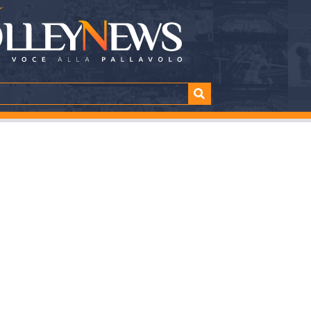
amily,la campagna
S.Bernardo Cuneo
TTURA
SHARE
nuti