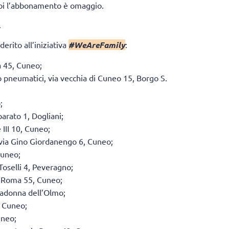
 poi l’abbonamento è omaggio.
.
erito all’iniziativa
#WeAreFamily
:
a 45, Cuneo;
ro pneumatici, via vecchia di Cuneo 15, Borgo S.
;
arato 1, Dogliani;
III 10, Cuneo;
 via Gino Giordanengo 6, Cuneo;
Cuneo;
Toselli 4, Peveragno;
ia Roma 55, Cuneo;
 Madonna dell’Olmo;
, Cuneo;
uneo;