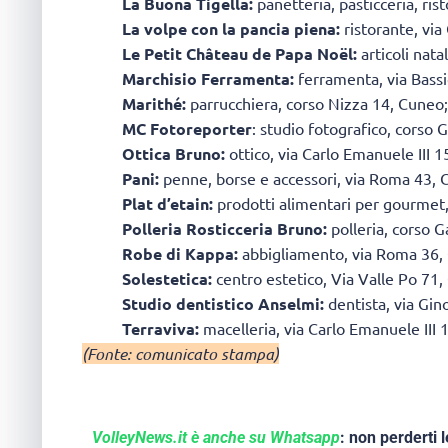
La Buona Tigella:
panetteria, pasticceria, ri
La volpe con la pancia piena:
ristorante, via
Le Petit Château de Papa Noël:
articoli nat
Marchisio Ferramenta:
ferramenta, via Bass
Marithé:
parrucchiera, corso Nizza 14, Cuneo;
MC Fotoreporter
: studio fotografico, corso 
Ottica Bruno:
ottico, via Carlo Emanuele III 1
Pani:
penne, borse e accessori, via Roma 43, 
Plat d’etain:
prodotti alimentari per gourmet,
Polleria Rosticceria Bruno:
polleria, corso G
Robe di Kappa:
abbigliamento, via Roma 36,
Solestetica:
centro estetico, Via Valle Po 71,
Studio dentistico Anselmi:
dentista, via Gi
Terraviva:
macelleria, via Carlo Emanuele III 
(Fonte: comunicato stampa)
VolleyNews.it è anche su Whatsapp
: non perderti l