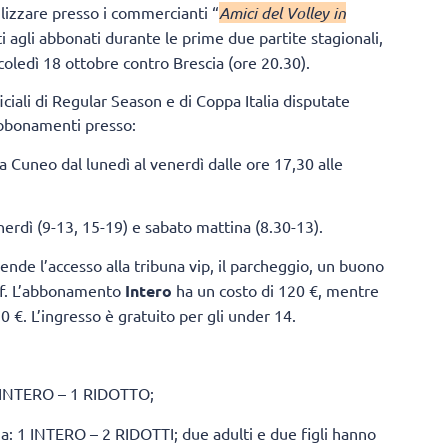
ilizzare presso i commercianti “
Amici del Volley in
ti agli abbonati durante le prime due partite stagionali,
oledì 18 ottobre contro Brescia (ore 20.30).
iali di Regular Season e di Coppa Italia disputate
 abbonamenti presso:
 Cuneo dal lunedì al venerdì dalle ore 17,30 alle
enerdì (9-13, 15-19) e sabato mattina (8.30-13).
nde l’accesso alla tribuna vip, il parcheggio, un buono
off. L’abbonamento
Intero
ha un costo di 120 €, mentre
0 €. L’ingresso è gratuito per gli under 14.
 1 INTERO – 1 RIDOTTO;
o a: 1 INTERO – 2 RIDOTTI; due adulti e due figli hanno