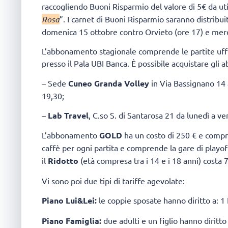
raccogliendo Buoni Risparmio del valore di 5€ da ut
Rosa
”. I carnet di Buoni Risparmio saranno distribui
domenica 15 ottobre contro Orvieto (ore 17) e merc
L’abbonamento stagionale comprende le partite uffic
presso il Pala UBI Banca. È possibile acquistare gli
– Sede
Cuneo Granda Volley
in Via Bassignano 14 a
19,30;
–
Lab Travel
, C.so S. di Santarosa 21 da lunedì a v
L’abbonamento
GOLD
ha un costo di 250 € e compre
caffè per ogni partita e comprende la gare di play
il
Ridotto
(età compresa tra i 14 e i 18 anni) costa 7
Vi sono poi due tipi di tariffe agevolate:
Piano Lui&Lei:
le coppie sposate hanno diritto a:
Piano Famiglia:
due adulti e un figlio hanno diritt