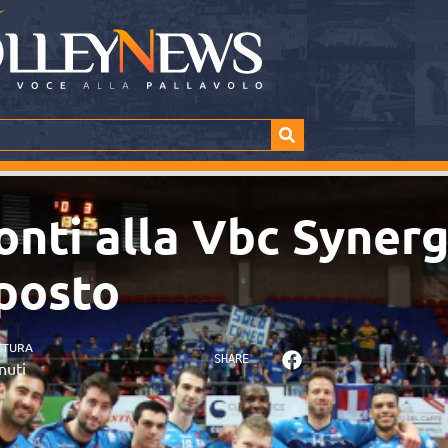
nti alla Vbc Synergy
 posto
TTURA
SHARE
nuti