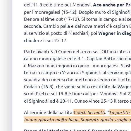
dell’11-8 ed è time out Mondovì.
Ace anche per Pre
per i monregalesi (15-12). Doppio muro di Sighinofi
Denora al time out (17-12). Si torna in campo e al se
seconda. Cambio palla e dai nove metri c’è capitan 
al servizio al posto di Meschiari, poi
Wagner in dia
chiudere il set 25-17.
Parte avanti 3-0 Cuneo nel terzo set. Ottima intesa
campo monregalese ed è 4-1. Capitan Botto con due 
e Mazzon mantengono in gioco i monregalesi. Slash d
torna in campo e c’è ancora Sighinolfi al servizio già
squadra dei cuneesi che mettono a segno un filotto 
Codarin (16-8), che viene subito restituito da Wagner,
scudi Preti e sul 18-8 è time out per Mondovì. Sul 
di Sighinolfi ed è 23-11. Cuneo vince 25-13 il terzo s
Al termine della partita
Coach Serniotti
: “
La partita
hanno giocato molto bene. Superato quello scoglio è 
Banca Alpi Marittime Acqua S.Bernardo Cuneo 