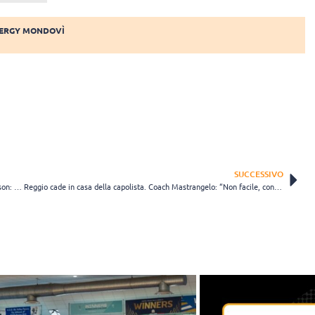
NERGY MONDOVÌ
SUCCESSIVO
L’Agnelli Tipiesse approda alla Supercoppa con 12/12 in Regular season: 3-1 su Reggio
Reggio cade in casa della capolista. Coach Mastrangelo: “Non facile, contento per tante cose”