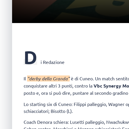
D
i Redazione
Il
“derby della Granda”
è di Cuneo. Un match sentito
conquistare altri 3 punti, contro la
Vbc Synergy M
posto e, ora si può dire, puntare al secondo gradino d
Lo starting six di Cuneo: Filippi palleggio, Wagner o
schiacciatori; Bisotto (L).
Coach Denora schiera: Lusetti palleggio, Nwachukwu
Ceban centro, Meschiari e Mazzon schiacciatori; Fen