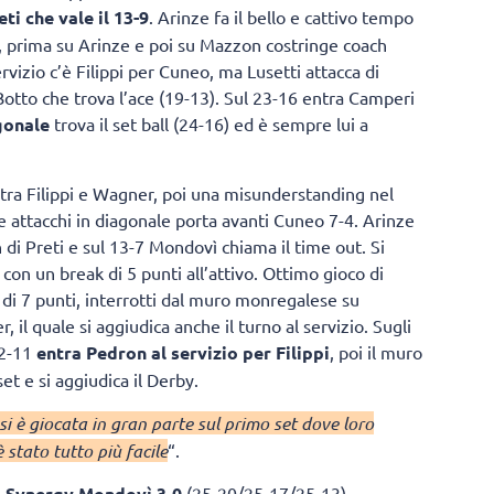
ti che vale il 13-9
. Arinze fa il bello e cattivo tempo
, prima su Arinze e poi su Mazzon costringe coach
rvizio c’è Filippi per Cuneo, ma Lusetti attacca di
Botto che trova l’ace (19-13). Sul 23-16 entra Camperi
gonale
trova il set ball (24-16) ed è sempre lui a
 tra Filippi e Wagner, poi una misunderstanding nel
attacchi in diagonale porta avanti Cuneo 7-4. Arinze
i Preti e sul 13-7 Mondovì chiama il time out. Si
 con un break di 5 punti all’attivo. Ottimo gioco di
di 7 punti, interrotti dal muro monregalese su
 il quale si aggiudica anche il turno al servizio. Sugli
22-11
entra Pedron al servizio per Filippi
, poi il muro
et e si aggiudica il Derby.
 si è giocata in gran parte sul primo set dove loro
stato tutto più facile
“.
– Synergy Mondovì 3-0
(25-20/25-17/25-13)