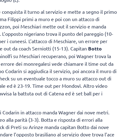
conquista il turno al servizio e mette a segno il primo
 ma Filippi primi a muro e poi con un attacco di
zzon, poi Meschiari mette out il servizio e manda
). L’opposto nigeriano trova il punto del pareggio (10-
per i cuneesi. L’attacco di Meschiare, un errore per
e out da coach Serniotti (15-13). Capitan
Botto
hinolfi su Meschiari recuperano, poi Wagner trova la
un errore dei monregalesi vede chiamare il time out da
Codarin si aggiudica il servizio, poi ancora il muro di
 check su un eventuale tocco a muro su attacco out di
ale ed è 23-19. Time out per Mondovì. Altro video
isa la battuta out di Catena ed è set ball per i
oi Codarin in attacco manda Wagner dai nove metri.
alla parità (3-3). Botta e risposta di errori alla
lock di Preti su Arinze manda capitan Botto dai nove
dare l’opposto brasiliano al servizio dove trova l’ace