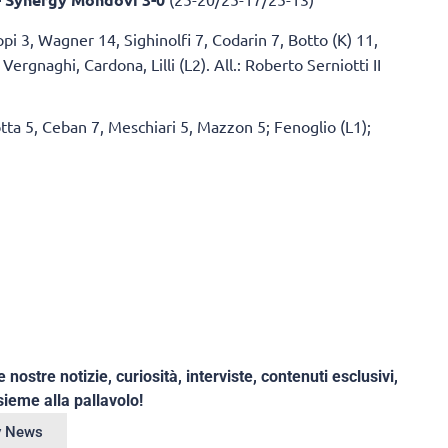
ippi 3, Wagner 14, Sighinolfi 7, Codarin 7, Botto (K) 11,
Vergnaghi, Cardona, Lilli (L2). All.: Roberto Serniotti II
tta 5, Ceban 7, Meschiari 5, Mazzon 5; Fenoglio (L1);
e nostre notizie, curiosità, interviste, contenuti esclusivi,
ieme alla pallavolo!
ey News