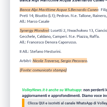
Banca Alpi Marittime Acqua S.Bernardo Cuneo
: Fil
Preti 14; Bisotto (L1); Pedron. N.e. Tallone, Rainero, 
All.: Marco Casale
Synergy Mondovì
: Lusetti 2, Nwachukwu 13, Ciancio
Gecchele, Caldano, Camperi. N.e. Piazza, Raffa.
All.: Francesco Denora Caporusso.
II All.: Stefano Mesturini.
Arbitri:
Nicola Traversa, Sergio Pecoraro
.
(Fonte: comunicato stampa)
VolleyNews.it è anche su Whatsapp
: non perderti l
aggiornamenti e approfondimenti. Diamo voce ins
Clicca QUI e iscriviti al canale WhatsApp di Voll