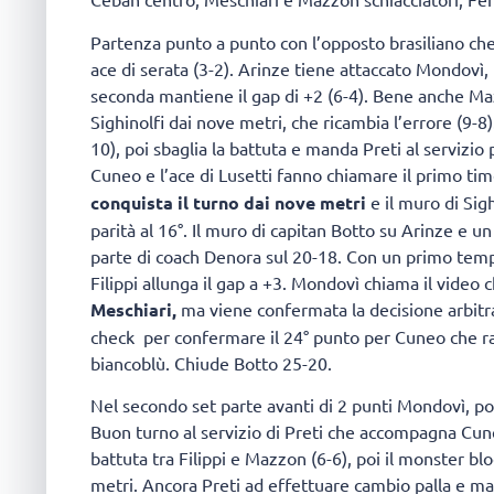
Partenza punto a punto con l’opposto brasiliano che 
ace di serata (3-2). Arinze tiene attaccato Mondovì,
seconda mantiene il gap di +2 (6-4). Bene anche Ma
Sighinolfi dai nove metri, che ricambia l’errore (9-8
10), poi sbaglia la battuta e manda Preti al servizio 
Cuneo e l’ace di Lusetti fanno chiamare il primo tim
conquista il turno dai nove metri
e il muro di Sig
parità al 16°. Il muro di capitan Botto su Arinze e 
parte di coach Denora sul 20-18. Con un primo tempo 
Filippi allunga il gap a +3. Mondovì chiama il video
Meschiari,
ma viene confermata la decisione arbitr
check per confermare il 24° punto per Cuneo che ravv
biancoblù. Chiude Botto 25-20.
Nel secondo set parte avanti di 2 punti Mondovì, p
Buon turno al servizio di Preti che accompagna Cuneo 
battuta tra Filippi e Mazzon (6-6), poi il monster b
metri. Ancora Preti ad effettuare cambio palla e man