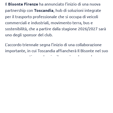
Il
Bisonte Firenze
ha annunciato l’inizio di una nuova
partnership con
Toscandia
, hub di soluzioni integrate
per il trasporto professionale che si occupa di veicoli
commerciali e industriali, movimento terra, bus e
sostenibilità, che a partire dalla stagione 2026/2027 sarà
uno degli sponsor del club.
L’accordo triennale segna l’inizio di una collaborazione
importante, in cui Toscandia affiancherà Il Bisonte nel suo
percorso sportivo, e che si svilupperà anche con la
fornitura da parte dell’azienda toscana di due minivan
societari, adibiti all’attività sia della prima squadra che del
settore giovanile.
Il commento della Responsabile Marketing di Toscandia
Giulia Corridori
: “
Siamo lieti di iniziare questa
collaborazione con Il Bisonte Firenze, per Toscandia,
affiancare una realtà sportiva radicata nel nostro
territorio e al contempo competitiva sul piano nazionale