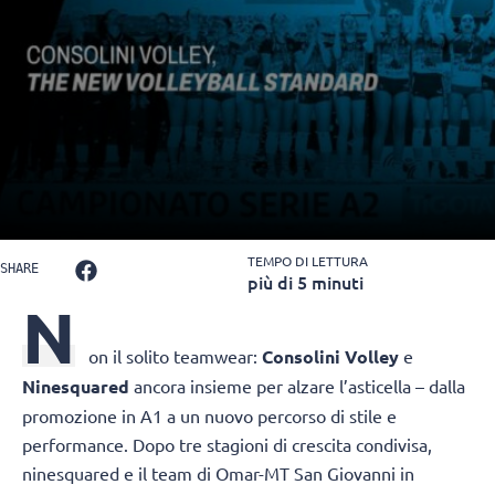
TEMPO DI LETTURA
SHARE
più di 5 minuti
N
on il solito teamwear:
Consolini Volley
e
Ninesquared
ancora insieme per alzare l’asticella – dalla
promozione in A1 a un nuovo percorso di stile e
performance. Dopo tre stagioni di crescita condivisa,
ninesquared e il team di Omar-MT San Giovanni in