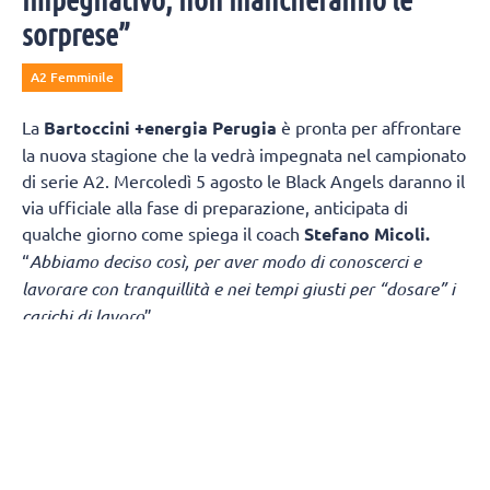
sorprese”
A2 Femminile
La
Bartoccini +energia Perugia
è pronta per affrontare
la nuova stagione che la vedrà impegnata nel campionato
di serie A2. Mercoledì 5 agosto le Black Angels daranno il
via ufficiale alla fase di preparazione, anticipata di
qualche giorno come spiega il coach
Stefano Micoli.
“
Abbiamo deciso così, per aver modo di conoscerci e
lavorare con tranquillità e nei tempi giusti per “dosare” i
carichi di lavoro
”.
“
Sicuramente è una partenza “col botto
” – continua Micoli
-
in casa di una squadra di alto livello. Ma la vera criticità
è nel girone di ritorno dove giocheremo due partite
consecutive in Puglia, Fasano e Melendugno, a distanza di
tre giorni (domenica – mercoledì) e subito dopo (fine