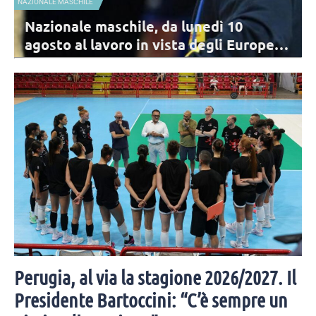
A1 FEMMINILE
schile, da lunedì 10
Vallefoglia torna
oro in vista degli Europei: i
agosto. Candi: 
r la Nazionale comincia il percorso di
La nuova stagione di Vallefo
ropei. I 17 convocati di De Giorgi per il primo
delle atlete delle Nazionali.
congiunti.
Perugia, al via la stagione 2026/2027. Il
Presidente Bartoccini: “C’è sempre un