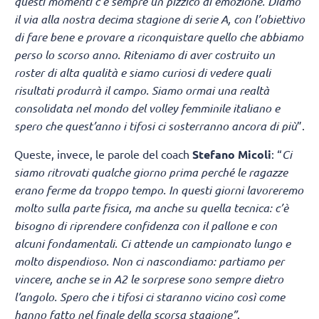
questi momenti c’è sempre un pizzico di emozione. Diamo
il via alla nostra decima stagione di serie A, con l’obiettivo
di fare bene e provare a riconquistare quello che abbiamo
perso lo scorso anno. Riteniamo di aver costruito un
roster di alta qualità e siamo curiosi di vedere quali
risultati produrrà il campo. Siamo ormai una realtà
consolidata nel mondo del volley femminile italiano e
spero che quest’anno i tifosi ci sosterranno ancora di più
”.
Queste, invece, le parole del coach
Stefano Micoli
: “
Ci
siamo ritrovati qualche giorno prima perché le ragazze
erano ferme da troppo tempo. In questi giorni lavoreremo
molto sulla parte fisica, ma anche su quella tecnica: c’è
bisogno di riprendere confidenza con il pallone e con
alcuni fondamentali. Ci attende un campionato lungo e
molto dispendioso. Non ci nascondiamo: partiamo per
vincere, anche se in A2 le sorprese sono sempre dietro
l’angolo. Spero che i tifosi ci staranno vicino così come
hanno fatto nel finale della scorsa stagione”
.