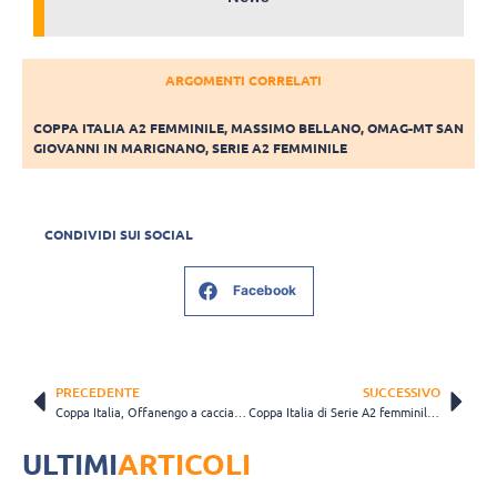
ARGOMENTI CORRELATI
COPPA ITALIA A2 FEMMINILE
,
MASSIMO BELLANO
,
OMAG-MT SAN
GIOVANNI IN MARIGNANO
,
SERIE A2 FEMMINILE
CONDIVIDI SUI SOCIAL
Facebook
PRECEDENTE
SUCCESSIVO
Coppa Italia, Offanengo a caccia dell’impresa, Bolzoni: “Sarà complesso, perché Trento è più forte”
Coppa Italia di Serie A2 femminile: a contendersi il trofeo saranno Omag-MT e Itas Trentino
ULTIMI
ARTICOLI