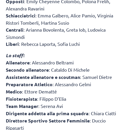
Opposti
: Emily Cheyenne Colombo, Polona Frelih,
Alexandra Ravarini
Schiacciatrici
: Emma Galbero, Alice Pamio, Virginia
Ristori Tomberli, Martina Susio
Centrali
: Arianna Bovolenta, Greta Iob, Ludovica
Sismondi
Liberi
: Rebecca Laporta, Sofia Luchi
Lo staff:
Allenatore
: Alessandro Beltrami
Secondo allenatore
: Cataldo Di Michele
Assistente allenatore e scoutman
: Samuel Dietre
Preparatore Atletico
: Alessandro Gelmi
Medico
: Ettore Dematté
Fisioterapista
: Filippo D’Elia
Team Manager
: Serena Avi
Dirigente addetta alla prima squadra
: Chiara Ciatti
Direttore Sportivo Settore Femminile
: Duccio
Ripasarti