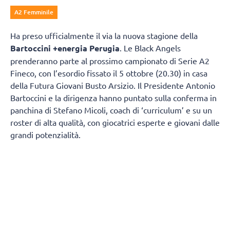
A2 Femminile
Ha preso ufficialmente il via la nuova stagione della
Bartoccini +energia Perugia
. Le Black Angels
prenderanno parte al prossimo campionato di Serie A2
Fineco, con l’esordio fissato il 5 ottobre (20.30) in casa
della Futura Giovani Busto Arsizio. Il Presidente Antonio
Bartoccini e la dirigenza hanno puntato sulla conferma in
panchina di Stefano Micoli, coach di ‘curriculum’ e su un
roster di alta qualità, con giocatrici esperte e giovani dalle
grandi potenzialità.
Una ripresa anticipata, rispetto alle altre squadre, per
preparare al meglio una stagione molto intensa e con
diversi turni infrasettimanali.
Mercoledì 5 agosto le Black Angels si sono ritrovate al
Pala Barton Energy per il primo allenamento, diviso tra
parte atletica e palla. Stesso programma anche per i