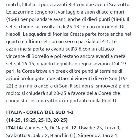
match, l’Italia si porta avanti 8-3 con due ace di Scalzotto.
Le azzurrine tengono il vantaggio a suon di ace e muri
(16-8) per poi andare avanti anche di dieci punti (18-8). Il
set si chiude sul risultato di 25-13 con un murone di Di
Napoli. La squadra di Monica Cresta parte forte anche nel
quarto e ultimo set con un secco parziale di 4-1. Le
azzurrine si portano avanti sull’8-6 con un attacco
vincente di Borrello e poi restano ancora avanti a metà
set sul 16-15, quando l’equilibrio regna sovrano. Dal 19
pari, la Corea trova un break di tre punti al termine di
azioni prolungate: due attacchi vincenti di Eo e Son (19-
22) e un muro ancora di Son. Il set non si smuoverà più di
molto: si chiuderà sul 20-25 a favore della Corea che
conquista così una vittoria importante nella Pool D.
ITALIA - COREA DEL SUD 1-3
(14-25, 19-25, 25-13, 20-25)
ITALIA:
Zannese 6, Di Napoli 12, Uwadie 23, Terzi 9,
Scalzotto 9, Jakic 2, Bianchin (L), Simeonov, Tarca 1,