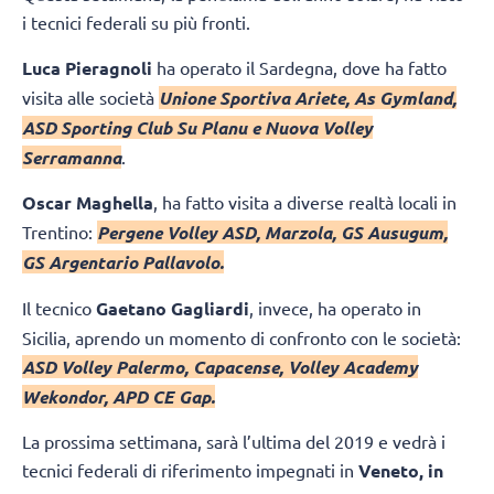
i tecnici federali su più fronti.
Luca Pieragnoli
ha operato il Sardegna, dove ha fatto
visita alle società
Unione Sportiva Ariete, As Gymland,
ASD Sporting Club Su Planu e Nuova Volley
Serramanna
.
Oscar Maghella
, ha fatto visita a diverse realtà locali in
Trentino:
Pergene Volley ASD, Marzola, GS Ausugum,
GS Argentario Pallavolo.
Il tecnico
Gaetano Gagliardi
, invece, ha operato in
Sicilia, aprendo un momento di confronto con le società:
ASD Volley Palermo, Capacense, Volley Academy
Wekondor, APD CE Gap.
La prossima settimana, sarà l’ultima del 2019 e vedrà i
tecnici federali di riferimento impegnati in
Veneto, in