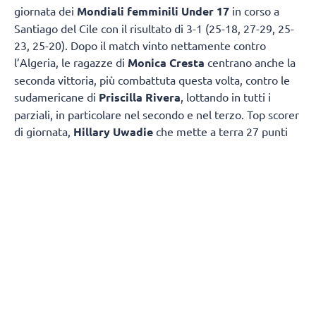
giornata dei
Mondiali femminili Under 17
in corso a
Santiago del Cile con il risultato di 3-1 (25-18, 27-29, 25-
23, 25-20). Dopo il match vinto nettamente contro
l’Algeria, le ragazze di
Monica Cresta
centrano anche la
seconda vittoria, più combattuta questa volta, contro le
sudamericane di
Priscilla Rivera
, lottando in tutti i
parziali, in particolare nel secondo e nel terzo. Top scorer
di giornata,
Hillary Uwadie
che mette a terra 27 punti
(48% in attacco e 5 muri per lei). In doppia cifra ci va
anche
Sveva Terzi
con 16 punti. Prossimo
appuntamento, nella notte tra sabato 8 e domenica 9
agosto (ore 2 del mattino italiane), contro la Corea del
Sud.
CRONACA
L’Italia passa sull’8-4 con un attacco di Matilde Borrello da
posto 4, la Repubblica Dominicana non molla, difende e si
tiene attaccata alle azzurrine (10-10). Un attacco potente
di Hillary Uwadie porta le azzurrine sul 16-14. Il set si