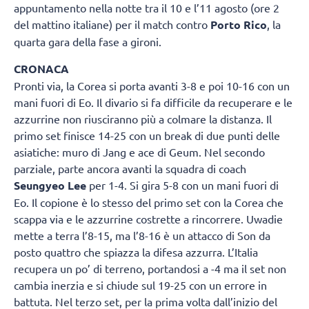
appuntamento nella notte tra il 10 e l’11 agosto (ore 2
del mattino italiane) per il match contro
Porto Rico
, la
quarta gara della fase a gironi.
CRONACA
Pronti via, la Corea si porta avanti 3-8 e poi 10-16 con un
mani fuori di Eo. Il divario si fa difficile da recuperare e le
azzurrine non riusciranno più a colmare la distanza. Il
primo set finisce 14-25 con un break di due punti delle
asiatiche: muro di Jang e ace di Geum. Nel secondo
parziale, parte ancora avanti la squadra di coach
Seungyeo Lee
per 1-4. Si gira 5-8 con un mani fuori di
Eo. Il copione è lo stesso del primo set con la Corea che
scappa via e le azzurrine costrette a rincorrere. Uwadie
mette a terra l’8-15, ma l’8-16 è un attacco di Son da
posto quattro che spiazza la difesa azzurra. L’Italia
recupera un po’ di terreno, portandosi a -4 ma il set non
cambia inerzia e si chiude sul 19-25 con un errore in
battuta. Nel terzo set, per la prima volta dall’inizio del