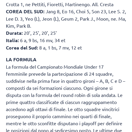
Crotta 1, ne Pettiti, Fioretti, Martinengo. All. Cresta
COREA DEL SUD:
Jang 8, Eo 16, Choi 5, Son 23, Lee S. 2,
Lee D. 3, Yeo (L), Jeon (L), Geum 2, Park J., Moon, ne. Ma,
Kim, Park B.
Durata:
20’, 25’, 20’, 25’
Italia:
6 a, 9 bs, 16 mv, 34 et
Corea del Sud:
8 a, 1 bs, 7 mv, 12 et
LA FORMULA
La formula del Campionato Mondiale Under 17
femminile prevede la partecipazione di 24 squadre,
suddivise nella prima fase in quattro gironi – A, B, C e D –
composti da sei formazioni ciascuno. Ogni girone si
disputa con la formula del round robin di sola andata. Le
prime quattro classificate di ciascun raggruppamento
accedono agli ottavi di finale. Le otto squadre vincitrici
proseguono il proprio cammino nei quarti di finale,
mentre le otto sconfitte disputano i playoff per definire
le posizioni dal nono al sedicesimo posto. Le ultime due