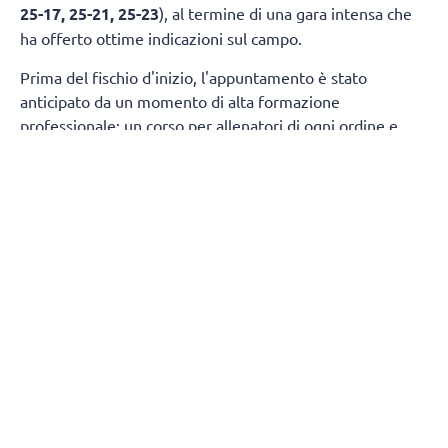
25-17, 25-21, 25-23
), al termine di una gara intensa che
ha offerto ottime indicazioni sul campo.
Prima del fischio d'inizio, l'appuntamento è stato
anticipato da un momento di alta formazione
professionale: un corso per allenatori di ogni ordine e
grado diretto da Vincenzo Fanizza, direttore tecnico delle
nazionali giovanili maschili.
Spazio anche ai riconoscimenti ufficiali: su iniziativa del
presidente della Federazione Italiana Pallavolo
Giuseppe
Manfredi
, in collaborazione con il comitato regionale
della Fipav Calabria, alle due squadre sono state
consegnate due targhe commemorative. A effettuare la
consegna sono stati il consigliere federale Marco Mari e il
presidente della Fipav Calabria Carmelo Sestito.
L'evento si è inserito all'interno del progetto Calabria
International Volleyball Experience 2026, iniziativa
coordinata dal Comitato Regionale Fipav Calabria con