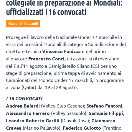
collegiale in preparazione ai Mondiali:
ufficializzati i 16 convocati
Nazionali Giovanili
Prosegue il lavoro della Nazionale Under 17 maschile in
vista dei prossimi Mondiali di categoria Su indicazione del
direttore tecnico
Vincenzo Fanizza
e del primo
allenatore
Francesco Conci,
gli azzurri si ritroveranno
dal 7 all'11 agosto a Camigliatello Silano (CS) per uno
stage di preparazione, ultima tappa di avvicinamento ai
Campionati del Mondo Under 17 maschili, in programma
a Doha (Qatar) dal 19 al 29 agosto.
I 16 CONVOCATI
Andrea Baiard
i (Volley Club Cesena);
Stefano Fantoni
,
Alessandro Ferrero
(Volley Sassuolo);
Samuele Filippi
,
Leandro Roberto Garilli
(Diavoli Rosa);
Gianmarco
Cravea
(Marino Pallavolo);
Federico Guiotto
(Trentino