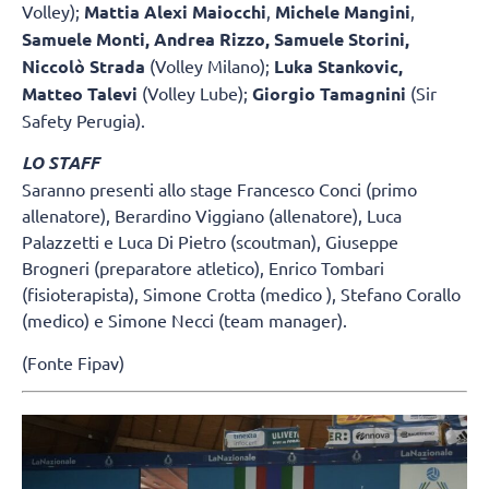
Volley);
Mattia Alexi Maiocchi
,
Michele Mangini
,
Samuele Monti, Andrea Rizzo, Samuele Storini,
Niccolò Strada
(Volley Milano);
Luka Stankovic,
Matteo Talevi
(Volley Lube);
Giorgio Tamagnini
(Sir
Safety Perugia).
LO STAFF
Saranno presenti allo stage Francesco Conci (primo
allenatore), Berardino Viggiano (allenatore), Luca
Palazzetti e Luca Di Pietro (scoutman), Giuseppe
Brogneri (preparatore atletico), Enrico Tombari
(fisioterapista), Simone Crotta (medico ), Stefano Corallo
(medico) e Simone Necci (team manager).
(Fonte Fipav)