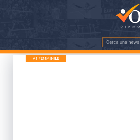
A1 FEMMINILE
Casalmaggiore f
storica vittori
DATA PUBBLICAZIONE
TEMPO DI LE
10 Aprile 2020
meno di 4 