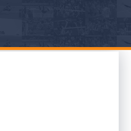
rio della
e