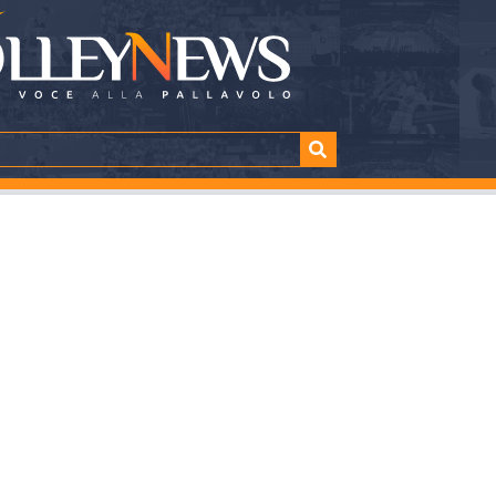
esteggia l’anniversa
a in Champions Leagu
TTURA
SHARE
minuti