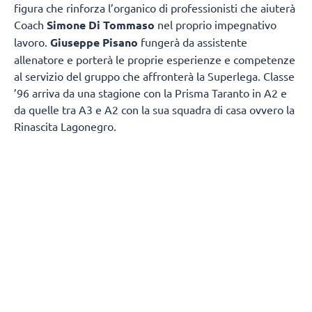
figura che rinforza l’organico di professionisti che aiuterà
Coach
Simone Di Tommaso
nel proprio impegnativo
lavoro.
Giuseppe Pisano
fungerà da assistente
allenatore e porterà le proprie esperienze e competenze
al servizio del gruppo che affronterà la Superlega. Classe
’96 arriva da una stagione con la Prisma Taranto in A2 e
da quelle tra A3 e A2 con la sua squadra di casa ovvero la
Rinascita Lagonegro.
Giuseppe Pisano si racconta e spiega come è diventato
un allenatore:
“Vengo da un piccolo paesino della
Basilicata chiamato Marsicovetere
da un punto di vista
sportivo mi sono avvicinato un po’ tardi alla pallavolo,
poiché avevo 17 anni quando ho iniziato il primo anno
come giocatore, ma l’amore per questo sport posso dire di
averlo sempre avuto fin da piccolo. Sapendo che non
avrei potuto avere una grande carriera sportiva come
giocatore, decisi di intraprendere la carriera da allenatore
un po’ per amore dello sport un po’ per trasmettere quello