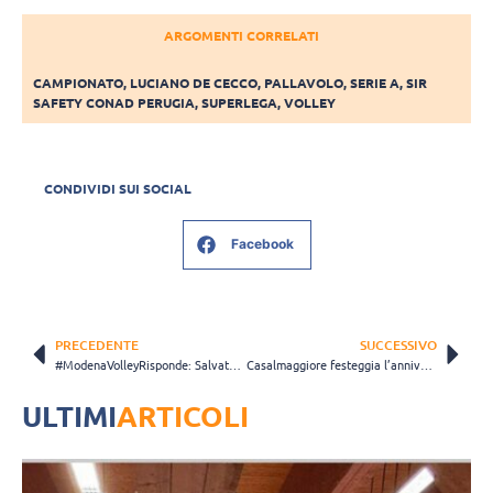
ARGOMENTI CORRELATI
CAMPIONATO
,
LUCIANO DE CECCO
,
PALLAVOLO
,
SERIE A
,
SIR
SAFETY CONAD PERUGIA
,
SUPERLEGA
,
VOLLEY
CONDIVIDI SUI SOCIAL
Facebook
PRECEDENTE
SUCCESSIVO
#ModenaVolleyRisponde: Salvatore Rossini svela il suo idolo (Video)
Casalmaggiore festeggia l’anniversario della storica vittoria in Champions League
ULTIMI
ARTICOLI