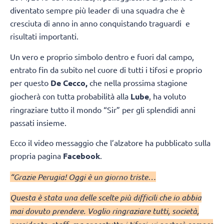
diventato sempre più leader di una squadra che è
cresciuta di anno in anno conquistando traguardi e
risultati importanti.
Un vero e proprio simbolo dentro e fuori dal campo,
entrato fin da subito nel cuore di tutti i tifosi e proprio
per questo
De Cecco,
che nella prossima stagione
giocherà con tutta probabilità alla
Lube
, ha voluto
ringraziare tutto il mondo “Sir” per gli splendidi anni
passati insieme.
Ecco il video messaggio che l’alzatore ha pubblicato sulla
propria pagina
Facebook
.
“Grazie Perugia! Oggi è un giorno triste…
Questa è stata una delle scelte più difficili che io abbia
mai dovuto prendere. Voglio ringraziare tutti, società,