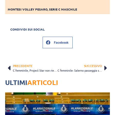
MONTESI VOLLEY PESARO
,
SERIE C MASCHILE
CONDIVIDI SUI SOCIAL
Facebook
PRECEDENTE
SUCCESSIVO
C femminile, Project Star non riesce a difendere il fortino contro l’Inglesina Altavilla
C femminile: Salerno passeggia su Serino e conquista la quindicesima vittoria consecutiva
ULTIMI
ARTICOLI