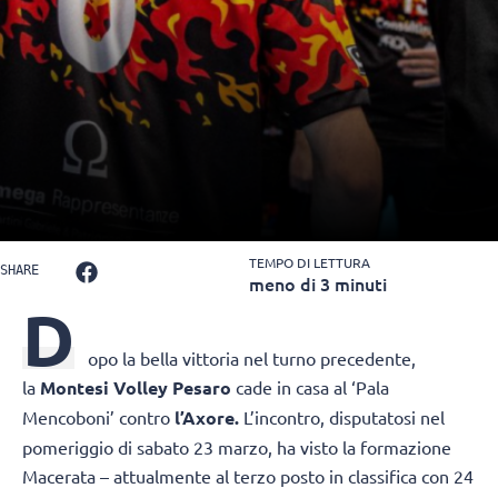
TEMPO DI LETTURA
SHARE
meno di 3 minuti
D
opo la bella vittoria nel turno precedente,
la
Montesi Volley Pesaro
cade in casa al ‘Pala
Mencoboni’ contro
l’Axore.
L’incontro, disputatosi nel
pomeriggio di sabato 23 marzo, ha visto la formazione
Macerata – attualmente al terzo posto in classifica con 24