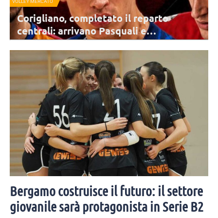
VOLLEY MERCATO
S
Corigliano, completato il reparto
centrali: arrivano Pasquali e
Napolitano, confermato Tanzi
Corigliano Volley ha chiuso il reparto dei centrali con la conferma del
giovane Andrea Tanzi e con l'arrivo di Lorenzo Pasquali e SImone
Napolitano.
Bergamo costruisce il futuro: il settore
giovanile sarà protagonista in Serie B2