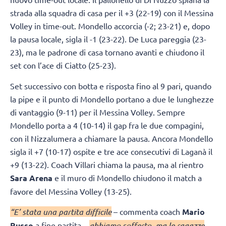
strada alla squadra di casa per il +3 (22-19) con il Messina
Volley in time-out. Mondello accorcia (-2; 23-21) e, dopo
la pausa locale, sigla il -1 (23-22). De Luca pareggia (23-
23), ma le padrone di casa tornano avanti e chiudono il
set con l’ace di Ciatto (25-23).
Set successivo con botta e risposta fino al 9 pari, quando
la pipe e il punto di Mondello portano a due le lunghezze
di vantaggio (9-11) per il Messina Volley. Sempre
Mondello porta a 4 (10-14) il gap fra le due compagini,
con il Nizzalumera a chiamare la pausa. Ancora Mondello
sigla il +7 (10-17) ospite e tre ace consecutivi di Laganà il
+9 (13-22). Coach Villari chiama la pausa, ma al rientro
Sara Arena
e il muro di Mondello chiudono il match a
favore del Messina Volley (13-25).
“E’ stata una partita difficile
– commenta coach
Mario
Russo
a fine partita –
abbiamo sofferto, ma le ragazze