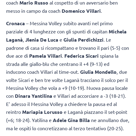
coach
Mario Russo
al cospetto di un avversario ben
messo in campo da coach
Domenico
Villari
.
Cronaca
– Messina Volley subito avanti nel primo
parziale di 4 lunghezze con gli spunti di capitan
Michela
Laganà
,
Jlenia De Luca
e
Giulia Perdichizzi
. Le
padrone di casa si ricompattano e trovano il pari (5-5) con
due ace di
Pamela Villari
.
Federica Sicari
spiana la
strada alle giallo-blu che centrano il +4 (9-13) ed
inducono coach Villari al time-out.
Giulia Mondello
, due
volte Sicari e ben tre volte Laganà tracciano il solco per il
Messina Volley che vola a +9 (10-19). Nuova pausa locale
con
Dinara Yantilina
e Villari ad accorciare a -3 (18-21).
E’ adesso il Messina Volley a chiedere la pausa ed al
reintro
Mariapia Lorusso
e Laganà piazzano il set-point
(+6; 18-24). Yatilina e
Adele Gina Billa
ne annullano due,
ma le ospiti lo concretizzano al terzo tentativo (20-25).