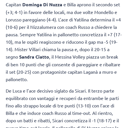
Capitan
Dominga Di Nuzza
e Billa aprono il secondo set
(+3; 4-1) in favore delle locali, ma due volte Mondello e
Lorusso pareggiano (4-4). L’ace di Yatilina determina il +4
(10-6) per il Nizzalumera con coach Russo a chiedere la
pausa. Sempre Yatilina in pallonetto concretizza il +7 (17-
10), ma le ospiti reagiscono e riducono il gap ma -5 (19-
14). Mister Villari chiama la pausa e, dopo il 20-15 a
segno
Sandra Ciatto
, il Messina Volley piazza un break
di ben 10 punti che gli consente di pareggiare e ribaltare
il set (20-25) con protagoniste capitan Laganà a muro e
pallonetto.
De Luca e l’ace decisivo siglato da Sicari. Il terzo parte
equilibrato con vantaggi e recuperi da entrambe le parti
fino allo strappo locale di tre punti (13-10) con l’ace di
Billa e che induce coach Russo al time-out. Al rientro,
dopo un batti e ribatti, Sicari concretizza il -1 (18-17) e il
nuovo time-out locale. Il pallonello di Di Nuzzo spiana la