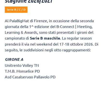
stagione 2026/2027
Serie B / C / D
Al PalaBigMat di Firenze, in occasione della seconda
giornata della 1^ edizione del B-Connect | Meeting,
Learning & Awards, sono stati presentati i gironi del
campionato di
Serie B maschile
. La regular season
prenderà il via nel weekend del 17-18 ottobre 2026. Di
seguito, le suddivisioni negli otto raggruppamenti:
GIRONE A
Unitrento Volley TN
T.M.B. Monselice PD
Asd Casalserugo Pallavolo PD
Btm & Lametris Massanzago PD
S.S.C.D. Pallavolo Padova Srl
Volley Treviso TV
Olympo TV
Asd Volley Lions Clodia Boys