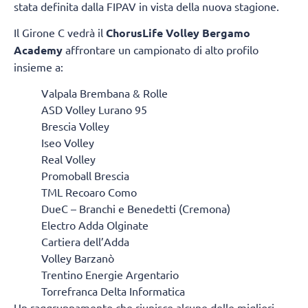
stata definita dalla FIPAV in vista della nuova stagione.
Il Girone C vedrà il
ChorusLife Volley Bergamo
Academy
affrontare un campionato di alto profilo
insieme a:
Valpala Brembana & Rolle
ASD Volley Lurano 95
Brescia Volley
Iseo Volley
Real Volley
Promoball Brescia
TML Recoaro Como
DueC – Branchi e Benedetti (Cremona)
Electro Adda Olginate
Cartiera dell’Adda
Volley Barzanò
Trentino Energie Argentario
Torrefranca Delta Informatica
Un raggruppamento che riunisce alcune delle migliori