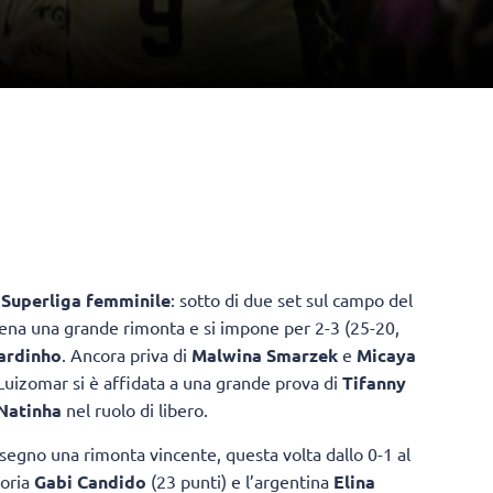
a
Superliga femminile
: sotto di due set sul campo del
cena una grande rimonta e si impone per 2-3 (25-20,
ardinho
. Ancora priva di
Malwina Smarzek
e
Micaya
Luizomar si è affidata a una grande prova di
Tifanny
Natinha
nel ruolo di libero.
egno una rimonta vincente, questa volta dallo 0-1 al
toria
Gabi Candido
(23 punti) e l’argentina
Elina