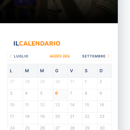
IL
CALENDARIO
AGOSTO 2026
LUGLIO
SETTEMBRE
L
M
M
G
V
S
D
27
28
29
30
31
1
2
3
4
5
6
7
8
9
10
11
12
13
14
15
16
17
18
19
20
21
22
23
24
25
26
27
28
29
30