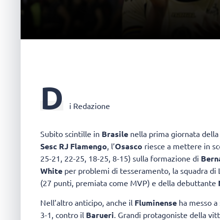
D
i Redazione
Subito scintille in
Brasile
nella prima giornata dell
Sesc RJ Flamengo
, l’
Osasco
riesce a mettere in s
25-21, 22-25, 18-25, 8-15) sulla formazione di
Bern
White
per problemi di tesseramento, la squadra di 
(27 punti, premiata come MVP) e della debuttante
Nell’altro anticipo, anche il
Fluminense
ha messo a s
3-1, contro il
Barueri
. Grandi protagoniste della vit