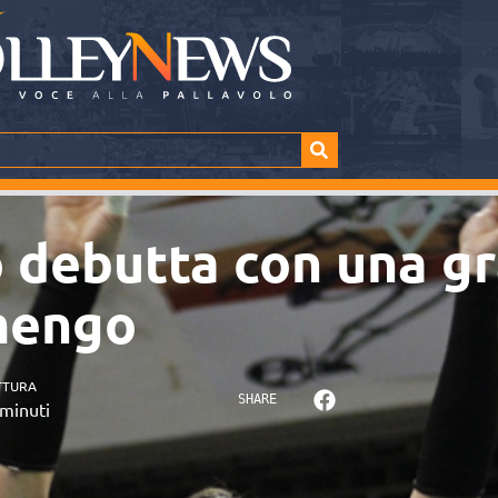
co debutta con una g
amengo
TTURA
SHARE
minuti