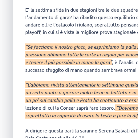
E’ la settima sfida in due stagioni tra le due squadre, 
L’andamento di gara2 ha ribadito questo equilibrio 
andare oltre l’ostacolo friulano, soprattutto pensand
playoff, in cui si è vista la migliore prova stagional
“Se facciamo il nostro gioco, se esprimiamo la palla
pressione abbiamo tutte le carte in regola per vinc
e tenere il più possibile in mano la gara”
, è l’analis
successo sfuggito di mano quando sembrava ormai 
“L’abbiamo rivista attentamente in settimana quella
un certo punto a giocare molto bene in battuta e in 
un po’ sul cambio palla e Prata ha continuato a espri
lezione di cui la Consar saprà fare tesoro.
“Dovremo a
soprattutto la capacità di usare la testa a fare la di
A dirigere questa partita saranno Serena Salvati di 
Pala Costa aprirà alle 16.30.