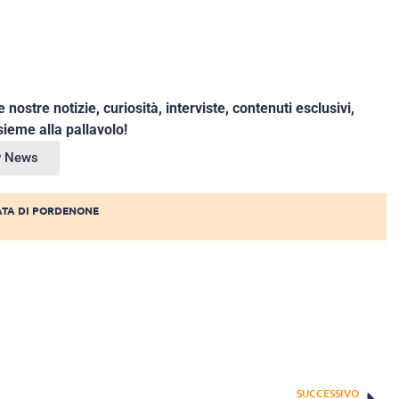
e nostre notizie, curiosità, interviste, contenuti esclusivi,
ieme alla pallavolo!
ey News
ATA DI PORDENONE
SUCCESSIVO