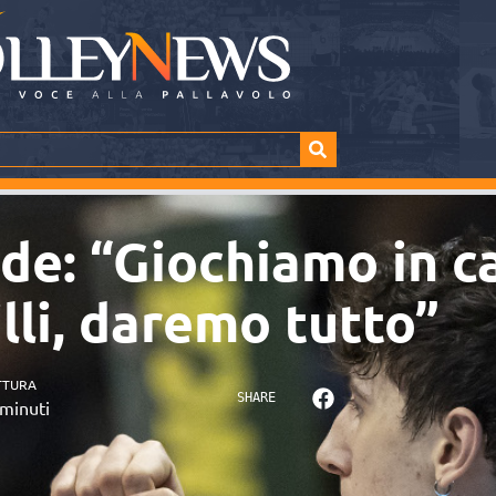
ede: “Giochiamo in c
illi, daremo tutto”
TTURA
SHARE
minuti