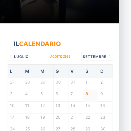
IL
CALENDARIO
AGOSTO 2026
LUGLIO
SETTEMBRE
L
M
M
G
V
S
D
27
28
29
30
31
1
2
3
4
5
6
7
8
9
10
11
12
13
14
15
16
17
18
19
20
21
22
23
24
25
26
27
28
29
30