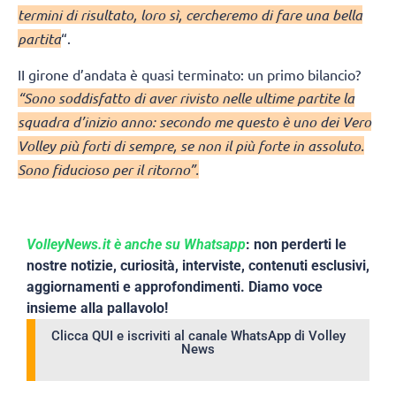
termini di risultato, loro sì, cercheremo di fare una bella
partita
“.
II girone d’andata è quasi terminato: un primo bilancio?
“Sono soddisfatto di aver rivisto nelle ultime partite la
squadra d’inizio anno: secondo me questo è uno dei Vero
Volley più forti di sempre, se non il più forte in assoluto.
Sono fiducioso per il ritorno”.
VolleyNews.it è anche su Whatsapp
: non perderti le
nostre notizie, curiosità, interviste, contenuti esclusivi,
aggiornamenti e approfondimenti. Diamo voce
insieme alla pallavolo!
Clicca QUI e iscriviti al canale WhatsApp di Volley
News