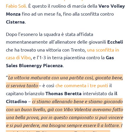
Fabio Soli.
È questo il ruolino di marcia della
Vero Volley
Monza
fino ad un mese fa, fino alla sconfitta contro
Cisterna
.
Dopo l’esonero la squadra è stata affidata
momentaneamente all’allenatore delle giovanili
Eccheli
che ha trovato una vittoria con Trento,
una sconfitta in
casa di Vibo
, e l’1-3 in terra piacentina contro la
Gas
Sales Bluenergy Piacenza
.
“
La vittoria maturata con una partita così, giocata bene,
ci serviva tanto
– è così
che commenta i tre punti
il
capitano brianzolo
Thomas Beretta
intervistato da
il
Cittadino
–
ci stiamo allenando bene e stiamo giocando
con un buon livello, già con Vibo Valentia avevamo fatto
una bella prova, poi in questo campionato si può vincere
e si può perdere, ma bisogna sempre essere lì a lottare. I