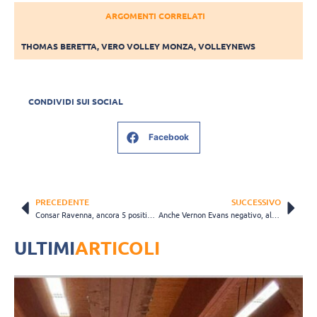
ARGOMENTI CORRELATI
THOMAS BERETTA
,
VERO VOLLEY MONZA
,
VOLLEYNEWS
CONDIVIDI SUI SOCIAL
Facebook
PRECEDENTE
SUCCESSIVO
Consar Ravenna, ancora 5 positivi al Covid-19
Anche Vernon Evans negativo, al momento sono 12 i giocatori “schierabili”
ULTIMI
ARTICOLI