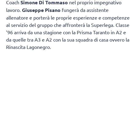
Coach
Simone Di Tommaso
nel proprio impegnativo
lavoro.
Giuseppe Pisano
fungerà da assistente
allenatore e porterà le proprie esperienze e competenze
al servizio del gruppo che affronterà la Superlega. Classe
’96 arriva da una stagione con la Prisma Taranto in A2 e
da quelle tra A3 e A2 con la sua squadra di casa ovvero la
Rinascita Lagonegro.
Giuseppe Pisano si racconta e spiega come è diventato
un allenatore:
“Vengo da un piccolo paesino della
Basilicata chiamato Marsicovetere
da un punto di vista
sportivo mi sono avvicinato un po’ tardi alla pallavolo,
poiché avevo 17 anni quando ho iniziato il primo anno
come giocatore, ma l’amore per questo sport posso dire di
averlo sempre avuto fin da piccolo. Sapendo che non
avrei potuto avere una grande carriera sportiva come
giocatore, decisi di intraprendere la carriera da allenatore
un po’ per amore dello sport un po’ per trasmettere quello
che rappresenta la pallavolo per me, ovvero dedizione,