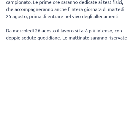
campionato. Le prime ore saranno dedicate ai test fisici,
che accompagneranno anche l'intera giornata di martedì
25 agosto, prima di entrare nel vivo degli allenamenti.
Da mercoledì 26 agosto il lavoro si farà più intenso, con
doppie sedute quotidiane. Le mattinate saranno riservate
al lavoro fisico e tecnico, mentre nel pomeriggio la
squadra tornerà in palestra per proseguire sul campo.
Non mancherà spazio per il recupero in acqua, con due
sessioni in piscina fissate per venerdì 28 agosto e
mercoledì 2 settembre.
Dopo un weekend di pausa, tra sabato 29 e domenica 30
agosto, la squadra riprenderà da lunedì 31 con lo stesso
ritmo delle settimane precedenti, fino a venerdì 4
settembre.
Le sedute pomeridiane di tecnica saranno aperte al
pubblico, con la possibilità per i tifosi di seguire da vicino
la squadra durante questa fase della preparazione.