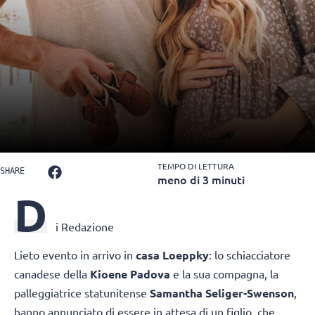
TEMPO DI LETTURA
SHARE
meno di 3 minuti
D
i Redazione
Lieto evento in arrivo in
casa Loeppky
: lo schiacciatore
canadese della
Kioene Padova
e la sua compagna, la
palleggiatrice statunitense
Samantha Seliger-Swenson
,
hanno annunciato di essere in attesa di un figlio, che