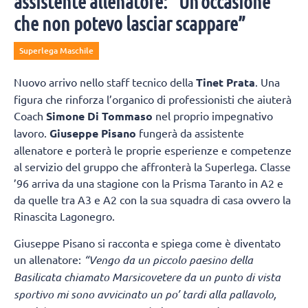
assistente allenatore: “Un’occasione
che non potevo lasciar scappare”
Superlega Maschile
Nuovo arrivo nello staff tecnico della
Tinet Prata
. Una
figura che rinforza l’organico di professionisti che aiuterà
Coach
Simone Di Tommaso
nel proprio impegnativo
lavoro.
Giuseppe Pisano
fungerà da assistente
allenatore e porterà le proprie esperienze e competenze
al servizio del gruppo che affronterà la Superlega. Classe
’96 arriva da una stagione con la Prisma Taranto in A2 e
da quelle tra A3 e A2 con la sua squadra di casa ovvero la
Rinascita Lagonegro.
Giuseppe Pisano si racconta e spiega come è diventato
un allenatore:
“Vengo da un piccolo paesino della
Basilicata chiamato Marsicovetere
da un punto di vista
sportivo mi sono avvicinato un po’ tardi alla pallavolo,