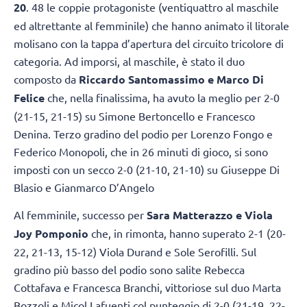
20
. 48 le coppie protagoniste (ventiquattro al maschile
ed altrettante al femminile) che hanno animato il litorale
molisano con la tappa d’apertura del circuito tricolore di
categoria. Ad imporsi, al maschile, è stato il duo
composto da
Riccardo Santomassimo e Marco Di
Felice
che, nella finalissima, ha avuto la meglio per 2-0
(21-15, 21-15) su Simone Bertoncello e Francesco
Denina. Terzo gradino del podio per Lorenzo Fongo e
Federico Monopoli, che in 26 minuti di gioco, si sono
imposti con un secco 2-0 (21-10, 21-10) su Giuseppe Di
Blasio e Gianmarco D’Angelo
Al femminile, successo per
Sara Matterazzo e Viola
Joy Pomponio
che, in rimonta, hanno superato 2-1 (20-
22, 21-13, 15-12) Viola Durand e Sole Serofilli. Sul
gradino più basso del podio sono salite Rebecca
Cottafava e Francesca Branchi, vittoriose sul duo Marta
Bozzoli e Micol Lafuenti col punteggio di 2-0 (21-19, 22-