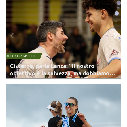
NAZIONALE FEMMINILE
La Nazionale B continua a lavorare: dal
o
10 al 14 sarà a Darfo Boario
lo
Il 12 e 13 agosto la Nazionale guidata da coach Parisi sfiderà la
Romania in una doppia amichevole. Sono state convocate 13 atlete.