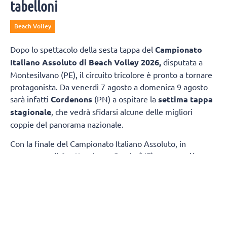
tabelloni
Beach Volley
Dopo lo spettacolo della sesta tappa del
Campionato
Italiano Assoluto di Beach Volley 2026,
disputata a
Montesilvano (PE), il circuito tricolore è pronto a tornare
protagonista. Da venerdì 7 agosto a domenica 9 agosto
sarà infatti
Cordenons
(PN) a ospitare la
settima tappa
stagionale
, che vedrà sfidarsi alcune delle migliori
coppie del panorama nazionale.
Con la finale del Campionato Italiano Assoluto, in
programma il 6 settembre a Caorle (VE) sempre più
vicina, la tappa di Cordenons assegnerà punti importanti
per la classifica generale, che continua a delinearsi in
vista dell'ultimo appuntamento stagionale.
TABELLONE FEMMINILE
Nel tabellone femminile, coppia numero uno del torneo