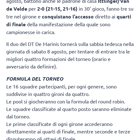
agosto, battono anche le padrone di casa
Ittlinger/Van
de Velde
per
2-0 (21-15, 21-16)
in 30’ gioco, fanno tre su
tre nel girone e
conquistano l’accesso
diretto ai
quarti
di finale
della manifestazione della quale sono
campionesse in carica.
Il duo del DT De Marinis tornerà sulla sabbia tedesca nella
giornata di sabato 8 agosto, per tentare di entrare tra le
migliori quattro formazioni del torneo (orario e
avversario da definire).
FORMULA DEL TORNEO
Le 16 squadre partecipanti, per ogni genere, sono
suddivise in quattro gironi da quattro.
Le pool si giocheranno con la formula del round robin.
Le squadre classificate al quarto posto saranno eliminate
dal torneo.
Le prime classificate di ogni girone accederanno
direttamente ai quarti di finale, mentre seconde e terze
disputeranno gli ottavi di finale.