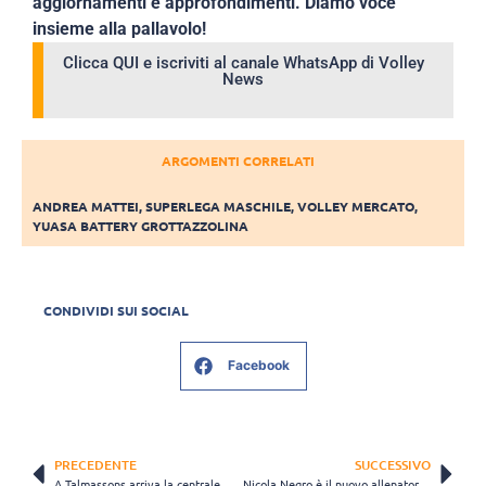
aggiornamenti e approfondimenti. Diamo voce
insieme alla pallavolo!
Clicca QUI e iscriviti al canale WhatsApp di Volley
News
ARGOMENTI CORRELATI
ANDREA MATTEI
,
SUPERLEGA MASCHILE
,
VOLLEY MERCATO
,
YUASA BATTERY GROTTAZZOLINA
CONDIVIDI SUI SOCIAL
Facebook
PRECEDENTE
SUCCESSIVO
A Talmassons arriva la centrale Molinaro: “Porterò in campo tutta la mia esperienza”
Nicola Negro è il nuovo allenatore di Chieri: “Vorrei continuare a giocare per vincere”