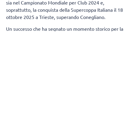
sia nel Campionato Mondiale per Club 2024 e,
soprattutto, la conquista della Supercoppa Italiana il 18
ottobre 2025 a Trieste, superando Conegliano.
Un successo che ha segnato un momento storico per la
città di Milano, regalandole un trofeo nazionale nella
pallavolo dopo 80 anni.
Termineranno, contestualmente, anche i rapporti tra
Numia Vero Volley e Andrea Mafrici (secondo allenatore)
e Kasper Duda (scoutman).
Tutta la società Vero Volley saluta con affetto e stima
Stefano Lavarini e il suo staff, ringraziandoli per la
professionalità e i valori trasmessi durante due stagioni
condivise, augurando loro il meglio per il proseguimento
della carriera.
(Fonte comunicato stampa)