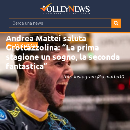
Andrea Mattei saluta
Grottazzolina: “La prima
VOLLEY MERCATO
stagione un sogno, la seconda
fantastica”
foto Instagram @a.mattei10