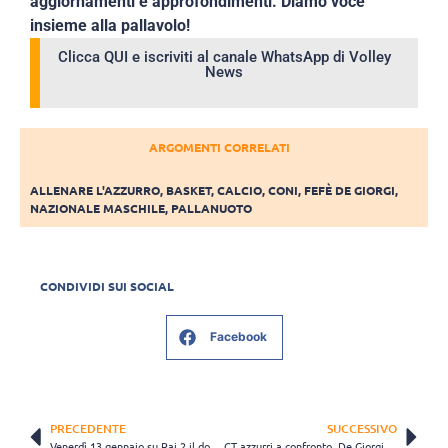
aggiornamenti e approfondimenti. Diamo voce
insieme alla pallavolo!
Clicca QUI e iscriviti al canale WhatsApp di Volley
News
ARGOMENTI CORRELATI
ALLENARE L'AZZURRO
,
BASKET
,
CALCIO
,
CONI
,
FEFÈ DE GIORGI
,
NAZIONALE MASCHILE
,
PALLANUOTO
CONDIVIDI SUI SOCIAL
Facebook
PRECEDENTE
SUCCESSIVO
Venerdì 13 gennaio su Rai 2 il docufilm “Un anno straordinario”
CT azzurri a confronto, De Giorgi: “La partita più bella? La finale degli Europei”