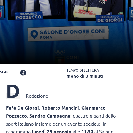
TEMPO DI LETTURA
SHARE
meno di 3 minuti
D
i Redazione
Fefè De Giorgi
,
Roberto Mancini
,
Gianmarco
Pozzecco
,
Sandro Campagna
: quattro giganti dello
sport italiano insieme per un evento speciale, in
programma
lunedì 23 gennaio
alle
11.30
al Salone