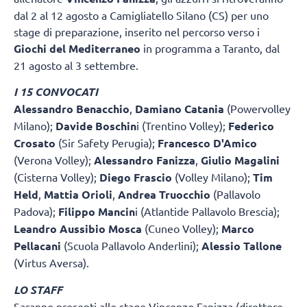
dal 2 al 12 agosto a Camigliatello Silano (CS) per uno
stage di preparazione, inserito nel percorso verso i
Giochi del Mediterraneo
in programma a Taranto, dal
21 agosto al 3 settembre.
I 15 CONVOCATI
Alessandro Benacchio
,
Damiano Catania
(Powervolley
Milano);
Davide Boschin
i (Trentino Volley);
Federico
Crosato
(Sir Safety Perugia);
Francesco D'Amico
(Verona Volley);
Alessandro Fanizza
,
Giulio Magalini
(Cisterna Volley);
Diego Frascio
(Volley Milano);
Tim
Held
,
Mattia Orioli
,
Andrea Truocchio
(Pallavolo
Padova);
Filippo Mancin
i (Atlantide Pallavolo Brescia);
Leandro Aussibio Mosca
(Cuneo Volley);
Marco
Pellacani
(Scuola Pallavolo Anderlini);
Alessio Tallone
(Virtus Aversa).
LO STAFF
Saranno presenti allo stage Vincenzo Fanizza (direttore