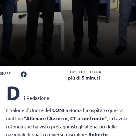
TEMPO DI LETTURA
SHARE
più di 5 minuti
D
i Redazione
Il Salone d’Onore del
CONI
a Roma ha ospitato questa
mattina “
Allenare l’Azzurro, CT a confronto
“, la tavola
rotonda che ha visto protagonisti gli allenatori delle
nazionali di quattro diverse discipline:
Roberto