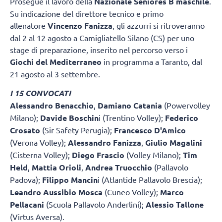
Prosegue il lavoro della
Nazionale Seniores B maschile
.
Su indicazione del direttore tecnico e primo
allenatore
Vincenzo Fanizza
, gli azzurri si ritroveranno
dal 2 al 12 agosto a Camigliatello Silano (CS) per uno
stage di preparazione, inserito nel percorso verso i
Giochi del Mediterraneo
in programma a Taranto, dal
21 agosto al 3 settembre.
I 15 CONVOCATI
Alessandro Benacchio
,
Damiano Catania
(Powervolley
Milano);
Davide Boschin
i (Trentino Volley);
Federico
Crosato
(Sir Safety Perugia);
Francesco D'Amico
(Verona Volley);
Alessandro Fanizza
,
Giulio Magalini
(Cisterna Volley);
Diego Frascio
(Volley Milano);
Tim
Held
,
Mattia Orioli
,
Andrea Truocchio
(Pallavolo
Padova);
Filippo Mancin
i (Atlantide Pallavolo Brescia);
Leandro Aussibio Mosca
(Cuneo Volley);
Marco
Pellacani
(Scuola Pallavolo Anderlini);
Alessio Tallone
(Virtus Aversa).