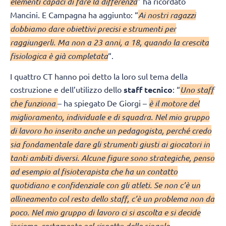
elementi capaci di fare la differenza
” ha ricordato
Mancini. E Campagna ha aggiunto: “
Ai nostri ragazzi
dobbiamo dare obiettivi precisi e strumenti per
raggiungerli. Ma non a 23 anni, a 18, quando la crescita
fisiologica è già completata
“.
I quattro CT hanno poi detto la loro sul tema della
costruzione e dell’utilizzo dello
staff tecnico
: “
Uno staff
che funziona
– ha spiegato De Giorgi –
è il motore del
miglioramento, individuale e di squadra. Nel mio gruppo
di lavoro ho inserito anche un pedagogista, perché credo
sia fondamentale dare gli strumenti giusti ai giocatori in
tanti ambiti diversi. Alcune figure sono strategiche, penso
ad esempio al fisioterapista che ha un contatto
quotidiano e confidenziale con gli atleti. Se non c’è un
allineamento col resto dello staff, c’è un problema non da
poco. Nel mio gruppo di lavoro ci si ascolta e si decide
insieme, certamente nel rispetto delle singole