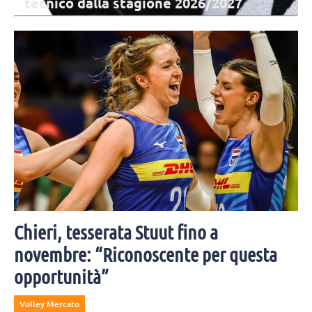
tecnico dalla stagione 2026/2027
Il presidente di Verona Fanini: "Legarsi ad un brand così iconico è
motivo di grande orgoglio, vogliamo continuare a promuovere i
valori dello sport".
Chieri, tesserata Stuut fino a
novembre: “Riconoscente per questa
opportunità”
Volley Mercato