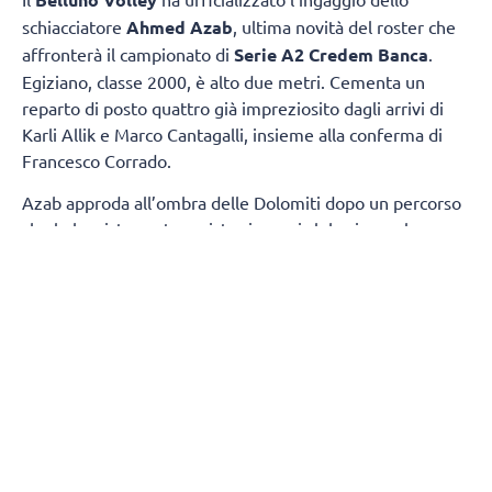
schiacciatore
Ahmed Azab
, ultima novità del roster che
affronterà il campionato di
Serie A2 Credem Banca
.
Egiziano, classe 2000, è alto due metri. Cementa un
reparto di posto quattro già impreziosito dagli arrivi di
Karli Allik e Marco Cantagalli, insieme alla conferma di
Francesco Corrado.
Azab approda all’ombra delle Dolomiti dopo un percorso
che lo ha visto protagonista sia con i club, sia con la
maglia della propria Nazionale. Tra i pilastri dell’Egitto,
due estati fa ha preso parte ai
Giochi Olimpici
di Parigi,
dove si è confrontato con i migliori interpreti della scena
mondiale.
Cresciuto pallavolisticamente in patria, Azab si è messo
in luce con le maglie di Petrojet e Al Ahly, due tra le
realtà più blasonate del volley egiziano. Quindi, la scelta
di vivere un’esperienza in Qatar, in cui, nella scorsa
stagione, ha difeso i colori dell’Al-Rayyan, continuando il