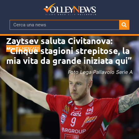
Zaytsev saluta Civitanova:
“Cinque stagioni strepitose, la
VOLLEY MERCATO
mia vita da grande iniziata qui”
Foto Lega Pallavolo Serie A