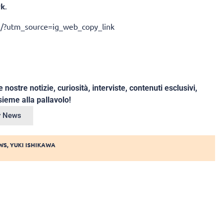
rk
.
/?utm_source=ig_web_copy_link
e nostre notizie, curiosità, interviste, contenuti esclusivi,
ieme alla pallavolo!
ey News
WS
,
YUKI ISHIKAWA