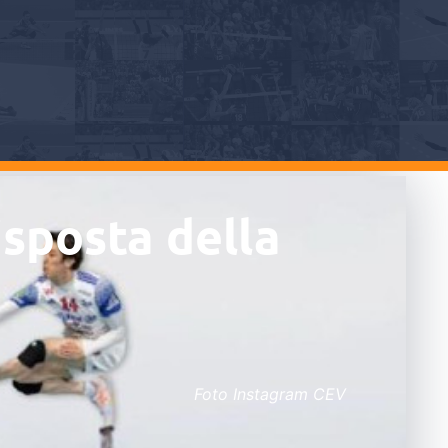
isposta della
Foto Instagram CEV