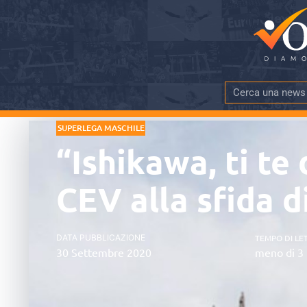
SUPERLEGA MASCHILE
“Ishikawa, ti te
CEV alla sfida d
DATA PUBBLICAZIONE
TEMPO DI LE
30 Settembre 2020
meno di 3 