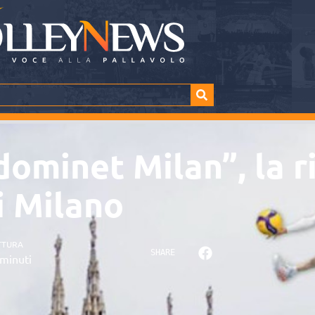
 dominet Milan”, la r
i Milano
TTURA
SHARE
minuti