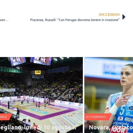
SUCCESSIVO
Vero Volley: l’Arena di Monza pronta ad ospitare il derby. Biglietti in vendita
Piacenza, Russell: “Con Perugia dovremo tenere in ricezione”
NILE
A1 FEMMINILE
egliano, lunedì 10 agosto il
Novara, svelat