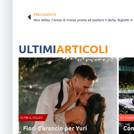
PRECEDENTE
ULTIMI
ARTICOLI
OLTRE IL VOLLEY
A1 FEMMI
Fiori d’arancio per Yuri
Con