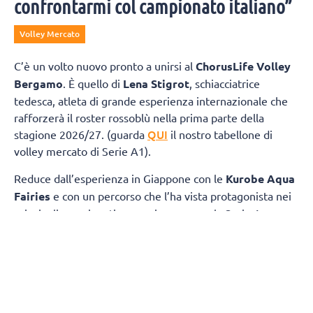
confrontarmi col campionato italiano”
Volley Mercato
C’è un volto nuovo pronto a unirsi al
ChorusLife Volley
Bergamo
. È quello di
Lena Stigrot
, schiacciatrice
tedesca, atleta di grande esperienza internazionale che
rafforzerà il roster rossoblù nella prima parte della
QUI
stagione 2026/27. (guarda
il nostro tabellone di
volley mercato di Serie A1).
Reduce dall’esperienza in Giappone con le
Kurobe Aqua
Fairies
e con un percorso che l’ha vista protagonista nei
principali campionati europei, compresa la Serie A
italiana con Roma, Busto Arsizio e Cuneo, Stigrot sarà a
disposizione di coach Marcello Cervellin dall’inizio della
preparazione e vestirà la maglia di ChorusLife Volley
Bergamo fino all’avvio della
Major League americana
,
previsto nel mese di
dicembre
.