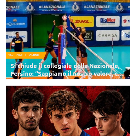
NAZIONALE FEMMINILE
la Nazionale,
I consigli di lettura di Velasco 
ro valore, chi
dal “Libro della Giungla” a “F
451”
ro della Nazionale
Velasco ha consegnato due libri a ciascuna delle a
di preparazione ai
con la preparazione per i prossimi Campionati Euro
bellissima iniziativa.