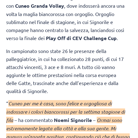
con
Cuneo Granda Volley
, dove indosserà ancora una
volta la maglia biancorossa con orgoglio. Orgoglio
sublimato nel finale di stagione, in cui Signorile e
compagne hanno centrato la salvezza, lanciandosi così
verso la finale dei
Play Off di CEV Challenge Cup
.
In campionato sono state 26 le presenze della
palleggiatrice, in cui ha collezionato 28 punti, di cui 17
attacchi vincenti, 3 ace e 8 muri. A tutto ciò vanno
aggiunte le ottime prestazioni nella corsa europea
delle Gatte, trascinate anche dall’esperienza e dalla
qualità di Signorile.
“
Cuneo per me è casa, sono felice e orgogliosa di
indossare i colori biancorossi per la settima stagione di
fila
– ha commentato
Noemi Signorile
–
Ormai sono
estremamente legata alla città e alla sua gente. Mi
auguro un’annata positiva, continuando ciò che di buono