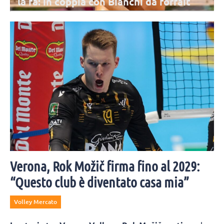
la fa: in coppia con Bianchi dà forfait
A seguito dell'infortunio alla mano rimediato nei giorni scorsi,
Claudia Scampoli non riuscirà a prendere parte all'Europeo.
Verona, Rok Možič firma fino al 2029:
“Questo club è diventato casa mia”
Volley Mercato