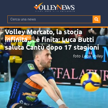
Volley Mercato, la storia
infinita… è finita: Luca Butti
VOLLEY MERCATO
saluta Cantù dopo 17 stagioni
foto Lega Volley