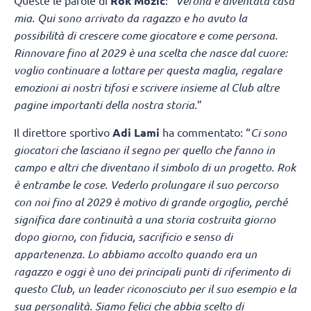
Queste le parole di
Rok Možič
: “
Verona è diventata casa
mia. Qui sono arrivato da ragazzo e ho avuto la
possibilità di crescere come giocatore e come persona.
Rinnovare fino al 2029 è una scelta che nasce dal cuore:
voglio continuare a lottare per questa maglia, regalare
emozioni ai nostri tifosi e scrivere insieme al Club altre
pagine importanti della nostra storia.
”
Il direttore sportivo
Adi Lami
ha commentato: “
Ci sono
giocatori che lasciano il segno per quello che fanno in
campo e altri che diventano il simbolo di un progetto. Rok
è entrambe le cose. Vederlo prolungare il suo percorso
con noi fino al 2029 è motivo di grande orgoglio, perché
significa dare continuità a una storia costruita giorno
dopo giorno, con fiducia, sacrificio e senso di
appartenenza. Lo abbiamo accolto quando era un
ragazzo e oggi è uno dei principali punti di riferimento di
questo Club, un leader riconosciuto per il suo esempio e la
sua personalità. Siamo felici che abbia scelto di