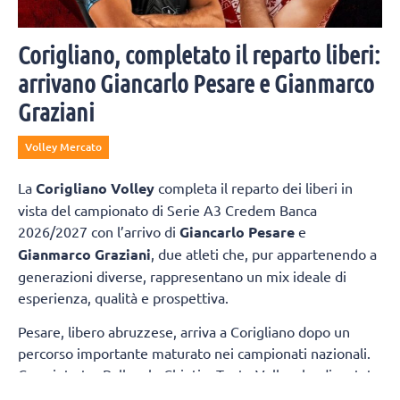
Corigliano, completato il reparto liberi:
arrivano Giancarlo Pesare e Gianmarco
Graziani
Volley Mercato
La
Corigliano Volley
completa il reparto dei liberi in
vista del campionato di Serie A3 Credem Banca
2026/2027 con l’arrivo di
Giancarlo Pesare
e
Gianmarco Graziani
, due atleti che, pur appartenendo a
generazioni diverse, rappresentano un mix ideale di
esperienza, qualità e prospettiva.
Pesare, libero abruzzese, arriva a Corigliano dopo un
percorso importante maturato nei campionati nazionali.
Cresciuto tra Pallavolo Chieti e Teate Volley, ha disputato
diverse stagioni in Serie A2 con la Sieco Impavida Ortona