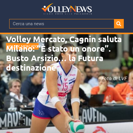
Volley Mercato, Cagnin saluta
Milano: “È stato un onore”.
VOLLEY MERCATO
Busto Arsizio… la Futura
destinazione
Foto di LVF