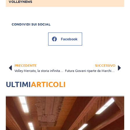
VOLLEYNEWS
CONDIVIDI SUI SOCIAL
Facebook
PRECEDENTE
SUCCESSIVO
Volley Mercato, la storia infinita… è finita: Luca Butti saluta Cantù dopo 17 stagioni
Futura Giovani riparte da Marchiaro: “La squadra sarà una polveriera di talento ed energia”
ULTIMI
ARTICOLI