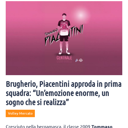
figli, che hanno seguito le orme del papà e della mamma Federica
Lisi sul campo.
Brugherio, Piacentini approda in prima
squadra: “Un’emozione enorme, un
sogno che si realizza”
Volley Mercato
Cresciuto nella bergamasca, il classe 2009
Tommaso