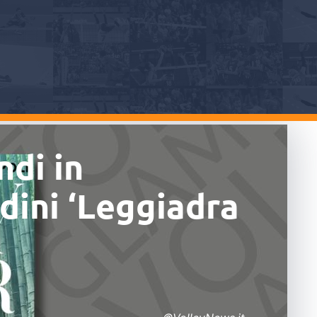
di in
dini ‘Leggiadra