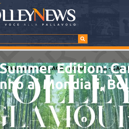
Summer Edition: Can
nho ai Mondiali, Bol
TTURA
SHARE
nuti