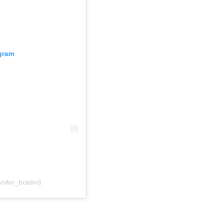
agram
nifer_boldini)