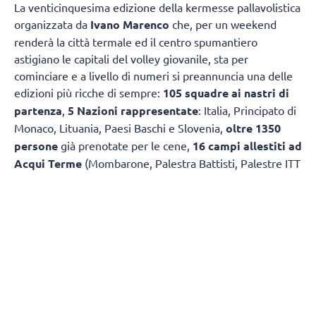
La venticinquesima edizione della kermesse pallavolistica
organizzata da
Ivano Marenco
che, per un weekend
renderà la città termale ed il centro spumantiero
astigiano le capitali del volley giovanile, sta per
cominciare e a livello di numeri si preannuncia una delle
edizioni più ricche di sempre:
105 squadre ai nastri di
partenza
,
5 Nazioni rappresentate
: Italia, Principato di
Monaco, Lituania, Paesi Baschi e Slovenia,
oltre 1350
persone
già prenotate per le cene,
16 campi allestiti ad
Acqui Terme
(Mombarone, Palestra Battisti, Palestre ITT
ed ITIS Montalcini),
Canelli
(Palazzetto e Palestra Bosca),
Nizza Monferrato (Campolungo), Santo Stefano Belbo
(Palasport) e Bistagno,
2 Comuni organizzatori
e
patrocinanti: Acqui Terme e Canelli,
2 società
organizzatrici
: Pallavolo Acqui Terme e Pallavolo Valle
Belbo,
7 categorie
: U12, U13, U16, U18 femminili, U13,
U17, U19 maschili,
più di 100 volontari
e tutti gli
alberghi tra Acqui Terme e Canelli pieni