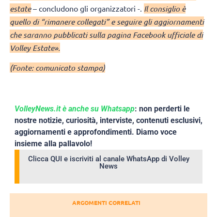
estate
– concludono gli organizzatori -.
Il consiglio è
quello di “rimanere collegati” e seguire gli aggiornamenti
che saranno pubblicati sulla pagina Facebook ufficiale di
Volley Estate».
(Fonte: comunicato stampa)
VolleyNews.it è anche su Whatsapp
: non perderti le
nostre notizie, curiosità, interviste, contenuti esclusivi,
aggiornamenti e approfondimenti. Diamo voce
insieme alla pallavolo!
Clicca QUI e iscriviti al canale WhatsApp di Volley
News
ARGOMENTI CORRELATI