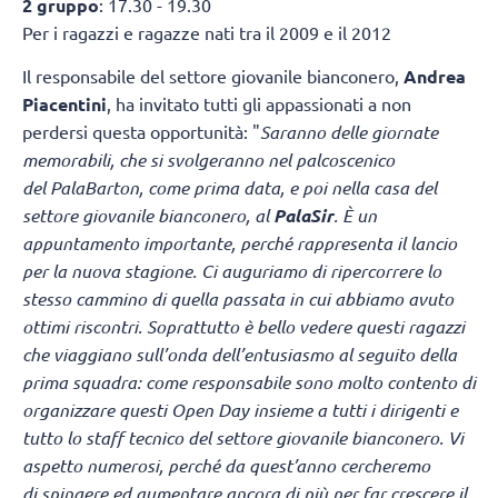
2 gruppo
: 17.30 - 19.30
Per i ragazzi e ragazze nati tra il 2009 e il 2012
Il responsabile del settore giovanile bianconero,
Andrea
Piacentini
, ha invitato tutti gli appassionati a non
perdersi questa opportunità: "
Saranno delle giornate
memorabili, che si svolgeranno nel palcoscenico
del PalaBarton, come prima data, e poi nella casa del
settore giovanile bianconero, al
PalaSir
. È un
appuntamento importante, perché rappresenta il lancio
per la nuova stagione. Ci auguriamo di ripercorrere lo
stesso cammino di quella passata in cui abbiamo avuto
ottimi riscontri. Soprattutto è bello vedere questi ragazzi
che viaggiano sull’onda dell’entusiasmo al seguito della
prima squadra: come responsabile sono molto contento di
organizzare questi Open Day insieme a tutti i dirigenti e
tutto lo staff tecnico del settore giovanile bianconero. Vi
aspetto numerosi, perché da quest’anno cercheremo
di spingere ed aumentare ancora di più per far crescere il