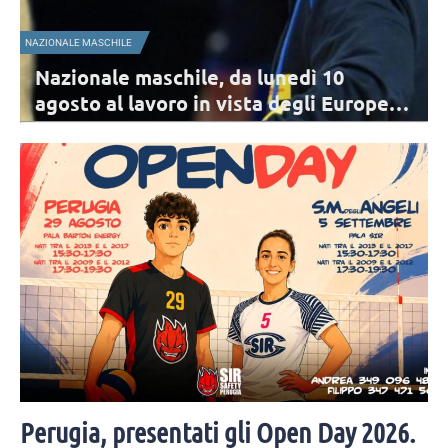
NAZIONALE MASCHILE
A
Nazionale maschile, da lunedì 10
agosto al lavoro in vista degli Europei: i
convocati
Archiviata la VNL, per la Nazionale comincia il percorso di
avvicinamento agli Europei. I 17 convocati di De Giorgi per il primo
raduno.
Perugia, presentati gli Open Day 2026.