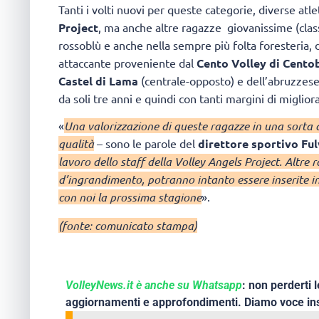
Tanti i volti nuovi per queste categorie, diverse atle
Project
, ma anche altre ragazze giovanissime (cla
rossoblù e anche nella sempre più folta foresteria, 
attaccante proveniente dal
Cento Volley di Cento
Castel di Lama
(centrale-opposto) e dell’abruzzese
da soli tre anni e quindi con tanti margini di migli
«
Una valorizzazione di queste ragazze in una sorta di
qualità
– sono le parole del
direttore sportivo Ful
lavoro dello staff della Volley Angels Project. Altre 
d’ingrandimento, potranno intanto essere inserite in 
con noi la prossima stagione
».
(fonte: comunicato stampa)
VolleyNews.it è anche su Whatsapp
: non perderti l
aggiornamenti e approfondimenti. Diamo voce ins