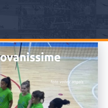
iovanissime
foto volley angels