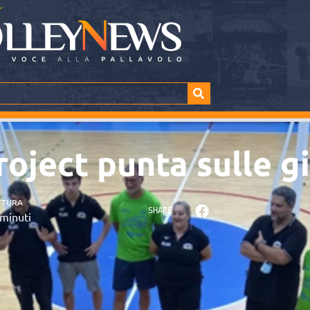
roject punta sulle g
TTURA
SHARE
minuti