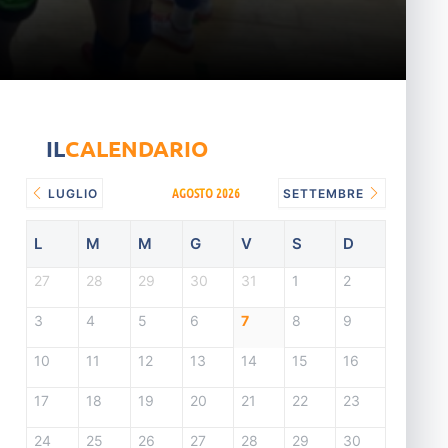
IL
CALENDARIO
AGOSTO 2026
LUGLIO
SETTEMBRE
L
M
M
G
V
S
D
27
28
29
30
31
1
2
3
4
5
6
7
8
9
10
11
12
13
14
15
16
17
18
19
20
21
22
23
24
25
26
27
28
29
30