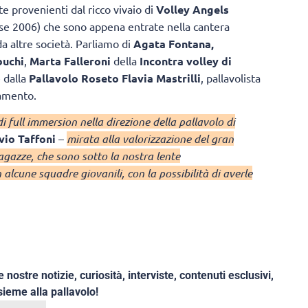
te provenienti dal ricco vivaio di
Volley Angels
sse 2006) che sono appena entrate nella cantera
da altre società. Parliamo di
Agata Fontana,
buchi
,
Marta Falleroni
della
Incontra volley di
 dalla
Pallavolo Roseto Flavia Mastrilli
, pallavolista
oramento.
 full immersion nella direzione della pallavolo di
vio Taffoni
–
mirata alla valorizzazione del gran
ragazze, che sono sotto la nostra lente
alcune squadre giovanili, con la possibilità di averle
e nostre notizie, curiosità, interviste, contenuti esclusivi,
ieme alla pallavolo!