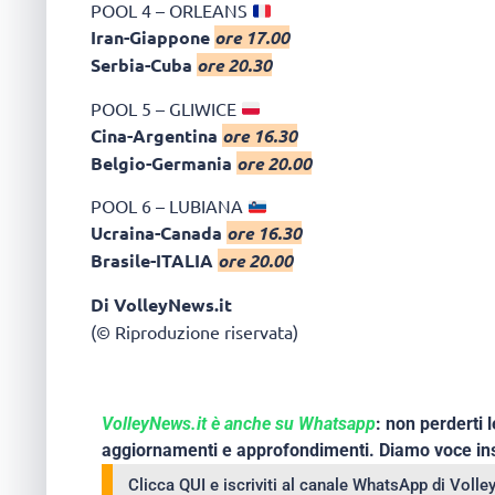
POOL 4 – ORLEANS
Iran-Giappone
ore 17.00
Serbia-Cuba
ore 20.30
POOL 5 – GLIWICE
Cina-Argentina
ore 16.30
Belgio-Germania
ore 20.00
POOL 6 – LUBIANA
Ucraina-Canada
ore 16.30
Brasile-ITALIA
ore 20.00
Di VolleyNews.it
(© Riproduzione riservata)
VolleyNews.it è anche su Whatsapp
: non perderti l
aggiornamenti e approfondimenti. Diamo voce ins
Clicca QUI e iscriviti al canale WhatsApp di Voll