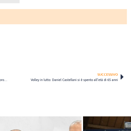
SUCCESSIVO
Brasile contro la discriminazione: ecco la maglia di Maique Reis che promuove l’inclusione
Volley in lutto: Daniel Castellani si è spento all’età di 65 anni