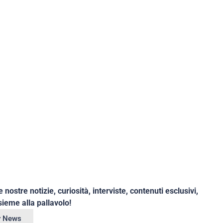
e nostre notizie, curiosità, interviste, contenuti esclusivi,
ieme alla pallavolo!
ey News