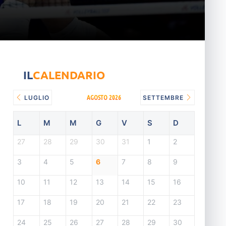
IL
CALENDARIO
AGOSTO 2026
LUGLIO
SETTEMBRE
L
M
M
G
V
S
D
27
28
29
30
31
1
2
3
4
5
6
7
8
9
10
11
12
13
14
15
16
17
18
19
20
21
22
23
24
25
26
27
28
29
30