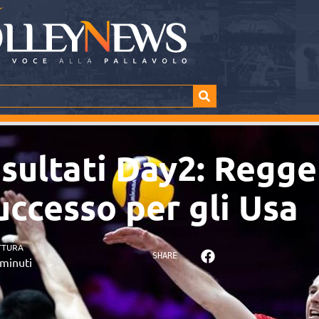
sultati Day2: Regger
uccesso per gli Usa
TTURA
SHARE
minuti