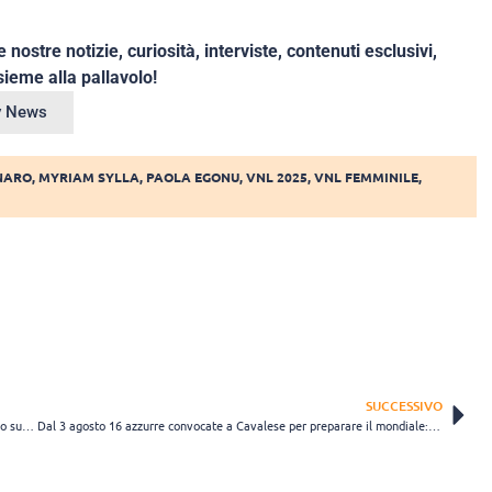
e nostre notizie, curiosità, interviste, contenuti esclusivi,
ieme alla pallavolo!
ey News
NARO
,
MYRIAM SYLLA
,
PAOLA EGONU
,
VNL 2025
,
VNL FEMMINILE
,
SUCCESSIVO
Alice Degradi, ecco l’esito della risonanza magnetica dopo l’infortunio subito durante Italia-Brasile
Dal 3 agosto 16 azzurre convocate a Cavalese per preparare il mondiale: assente Degradi