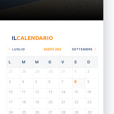
IL
CALENDARIO
AGOSTO 2026
LUGLIO
SETTEMBRE
L
M
M
G
V
S
D
27
28
29
30
31
1
2
3
4
5
6
7
8
9
10
11
12
13
14
15
16
17
18
19
20
21
22
23
24
25
26
27
28
29
30