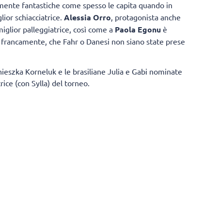
emente fantastiche come spesso le capita quando in
lior schiacciatrice.
Alessia Orro
, protagonista anche
 miglior palleggiatrice, così come a
Paola Egonu
è
, francamente, che Fahr o Danesi non siano state prese
nieszka Korneluk e le brasiliane Julia e Gabi nominate
trice (con Sylla) del torneo.