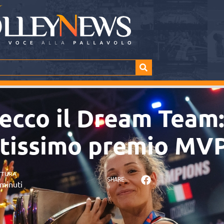
ecco il Dream Team
atissimo premio MV
TTURA
SHARE
minuti