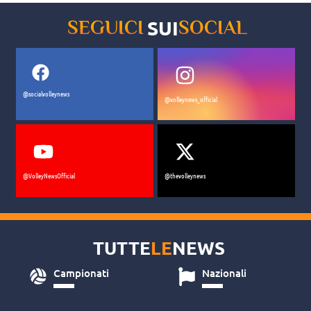
SUI
SEGUICI
SOCIAL
@socialvolleynews
@volleynews_official
@VolleyNewsOfficial
@thevolleynews
TUTTE
LE
NEWS
Campionati
Nazionali