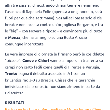
altri tre parziali dimostrando di non temere nemmeno
l’assenza di Raphaela Folie (operata a un ginocchio, sarà
fuori per qualche settimana).
Scandicci
passa solo al tie
break e non incanta contro un’orgogliosa Bergamo, e tra
le “big” – con Novara a riposo – a convincere più di tutte
è
Monza
, che ha la meglio su una Busto Arsizio
comunque incerottata.
Le vere imprese di giornata le firmano però le cosiddette
“piccole”:
Cuneo
e
Chieri
vanno a imporsi in trasferta su
campi non certo facili come quelli di Firenze e Perugia,
Trento
bagna il debutto assoluto in A1 con un
brillantissimo 3-0 su Brescia. Chissà che le gerarchie
individuate dai pronostici non siano almeno in parte da
ridiscutere.
RISULTATI
Bartoccini Fortinfissi Perugia-Reale Mutua Fenera Chieri