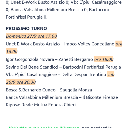
0; Unet E-Work Busto Arsizio 0; Vbc E’piu’ Casalmaggiore
0; Banca Valsabbina Millenium Brescia 0; Bartoccini
Fortinfissi Perugia 0.
PROSSIMO TURNO
Domenica 27/9 ore 17.00
Unet E-Work Busto Arsizio – Imoco Volley Conegliano
ore
16.00
Igor Gorgonzola Novara – Zanetti Bergamo
ore 18.00
Savino Del Bene Scandicci – Bartoccini Fortinfissi Perugia
Vbc E’piu’ Casalmaggiore – Delta Despar Trentino
sab
26/9 ore 20.30
Bosca S.Bernardo Cuneo – Saugella Monza
Banca Valsabbina Millenium Brescia – Il Bisonte Firenze
Riposa: Reale Mutua Fenera Chieri