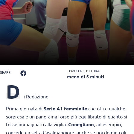
TEMPO DI LETTURA
SHARE
meno di 5 minuti
D
i Redazione
Prima giornata di
Serie A1 femminile
che offre qualche
sorpresa e un panorama forse più equilibrato di quanto si
fosse immaginato alla vigilia.
Conegliano
, ad esempio,
concede un set a Casalmaggiore, anche se poi domina gli