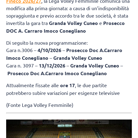
Fineco 2026/27
, la Lega Volley Femminile comunica una
modifica alla prima giornata: a causa di un’indisponibilità
sopraggiunta e previo accordo tra le due società, è stata
invertita la gara tra
Granda Volley Cuneo
e
Prosecco
DOC A. Carraro Imoco Conegliano
Di seguito la nuova programmazione:
Gara n.3006 –
4/10/2026
–
Prosecco Doc A.Carraro
Imoco Conegliano
–
Granda Volley Cuneo
Gara n. 3097 –
13/12/2026
–
Granda Volley Cuneo
–
Prosecco Doc A.Carraro Imoco Conegliano
Attualmente fissate alle
ore 17
, le due partite
potrebbero subire variazioni per esigenze televisive
(Fonte Lega Volley Femminile)