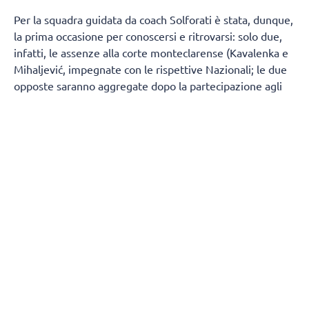
Per la squadra guidata da coach Solforati è stata, dunque,
la prima occasione per conoscersi e ritrovarsi: solo due,
infatti, le assenze alla corte monteclarense (Kavalenka e
Mihaljević, impegnate con le rispettive Nazionali; le due
opposte saranno aggregate dopo la partecipazione agli
Europei, che si terranno dal 21 agosto al 6 settembre). Il
gruppo è stato costruito puntando molto sulla continuità:
sono rimaste Beatrice Parrocchiale (MVP della finale
promozione), Rossella Olivotto, Dalila Modestino, Giorgia
Amoruso, Caterina Schillkowski e Julia Kavalenka,
protagonista della cavalcata promozione, a cui si sono
aggiunte Valentina Bartolucci in regia, Rachele Nardelli,
Paola Ruggieri, oltre alle straniere Andrea Mihaljević,
Anđelka Novosel, Božica Marković e la giovanissima
Kalina Veneva (classe 2009).
Il pomeriggio è iniziato con i saluti ufficiali del direttore
generale Emanuele Catania, del direttore operativo