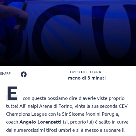
TEMPO DI LETTURA
SHARE
meno di 3 minuti
E
con questa possiamo dire d’averle viste proprio
tutte! All’Inalpi Arena di Torino, vinta la sua seconda CEV
Champions League con la Sir Sicoma Monini Perugia,
coach
Angelo Lorenzetti
(sì, proprio lui) è salito in curva
dai numerosissimi tifosi umbri e si è messo a suonare il