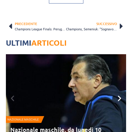
PRECEDENTE
SUCCESSIVO
Champions League Finals: Perugia fa incetta di premi individuali, Colaci vince anche l’MVP!
Champions, Semeniuk: “Sognavo un finale così: dominanti contro i campioni di Polonia” (VIDEO)
ULTIMI
ARTICOLI
A1 FEMMINILE
schile, da lunedì 10
Vallefoglia torna