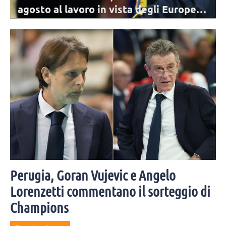
oro in vista degli Europei: i
agosto. Candi: 
r la Nazionale comincia il percorso di
La nuova stagione di Vallefo
ropei. I 17 convocati di De Giorgi per il primo
delle atlete delle Nazionali.
congiunti.
Perugia, Goran Vujevic e Angelo
Lorenzetti commentano il sorteggio di
Champions