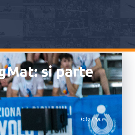
igMat: si parte
foto Fipav