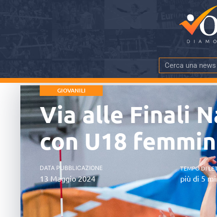
GIOVANILI
Via alle Finali 
con U18 femmini
DATA PUBBLICAZIONE
TEMPO DI LE
13 Maggio 2024
più di 5 mi