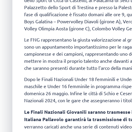
Palazzetto dello Sport di Trestina e presso la Palestra 
fase di qualificazione è fissato domani alle ore 9
Boys Galatina – Powervolley Diavoli (girone A), Ver
Volley Olimpia Aosta (girone C), Colombo Volley Ge
Le FNG rappresentano la giusta valorizzazione al gr
sono un appuntamento importantissimo per le ragazz
campionesse e dei campioni, rappresentando uno dei
mettere in mostra il proprio talento anche davanti ag
che saranno presenti durante tutto l’arco della man
Dopo le Finali Nazionali Under 18 femminili e Under
maschile e Under 16 femminile in programma rispe
domenica 26 maggio. Infine le città di Schio e Cesena 
Nazionali 2024, con le gare che assegneranno i tit
Le Finali Nazionali Giovanili saranno trasmesse 
Italiana Pallavolo garantirà la trasmissione di 
verranno caricati anche una serie di contenuti video