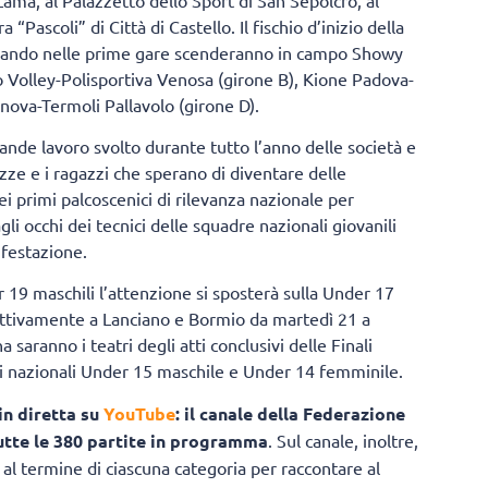
“Pascoli” di Città di Castello. Il fischio d’inizio della
, quando nelle prime gare scenderanno in campo Showy
o Volley-Polisportiva Venosa (girone B), Kione Padova-
nova-Termoli Pallavolo (girone D).
ande lavoro svolto durante tutto l’anno delle società e
e e i ragazzi che sperano di diventare delle
 primi palcoscenici di rilevanza nazionale per
li occhi dei tecnici delle squadre nazionali giovanili
ifestazione.
 19 maschili l’attenzione si sposterà sulla Under 17
ttivamente a Lanciano e Bormio da martedì 21 a
saranno i teatri degli atti conclusivi delle Finali
oli nazionali Under 15 maschile e Under 14 femminile.
in diretta su
YouTube
: il canale della Federazione
tutte le 380 partite in programma
. Sul canale, inoltre,
 al termine di ciascuna categoria per raccontare al