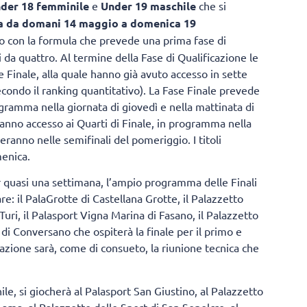
der 18 femminile
e
Under 19 maschile
che si
a
da domani 14 maggio a domenica 19
o con la formula che prevede una prima fase di
 da quattro. Al termine della Fase di Qualificazione le
e Finale, alla quale hanno già avuto accesso in sette
econdo il ranking quantitativo). La Fase Finale prevede
gramma nella giornata di giovedì e nella mattinata di
ranno accesso ai Quarti di Finale, in programma nella
eranno nelle semifinali del pomeriggio. I titoli
menica.
er quasi una settimana, l’ampio programma delle Finali
e: il PalaGrotte di Castellana Grotte, il Palazzetto
Turi, il Palasport Vigna Marina di Fasano, il Palazzetto
di Conversano che ospiterà la finale per il primo e
tazione sarà, come di consueto, la riunione tecnica che
le, si giocherà al Palasport San Giustino, al Palazzetto
 Lama, al Palazzetto dello Sport di San Sepolcro, al