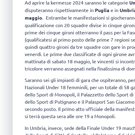
Ad aprire la kermesse 2024 saranno le categorie
Un
disputeranno rispettivamente in
Puglia
e in
Umbri
maggio
. Entrambe le manifestazioni si giocherann
qualificazione con 20 squadre divise in cinque gironi
prime dei cinque gironi otterranno il pass per la Fas
(qualificatesi al primo posto delle prime 7 regioni s
quindi quattro gironi da tre squadre con gare in pro
venerdì. Le prime due classificate di ogni girone av
mattinata di sabato 18 maggio, le vincenti si incontr
tricolore verranno assegnati nella finalissima di do
Saranno sei gli impianti di gara che ospiteranno, p
Nazionali Under 18 femminili, per un totale di 58 gar
dello Sport di Monopoli, il Palazzetto dello Sport di 
dello Sport di Putignano e il Palasport San Giacomo 
secondo posto. Il primo atto ufficiale della manifes
si terrà questa sera alle ore 19 a Monopoli.
In Umbria, invece, sede della Finale Under 19 maschi
dello Sport di Città di Castello, al PalaLama di Selci