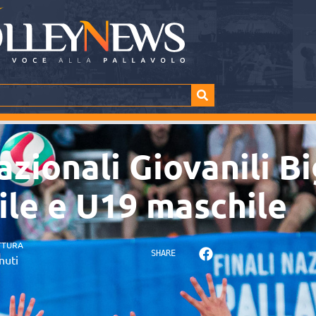
Nazionali Giovanili B
le e U19 maschile
TTURA
SHARE
nuti