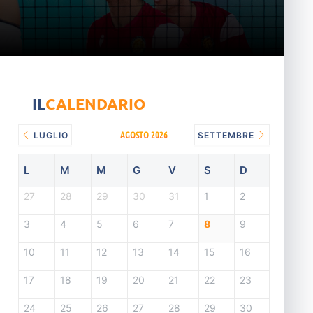
IL
CALENDARIO
AGOSTO 2026
LUGLIO
SETTEMBRE
L
M
M
G
V
S
D
27
28
29
30
31
1
2
3
4
5
6
7
8
9
10
11
12
13
14
15
16
17
18
19
20
21
22
23
24
25
26
27
28
29
30