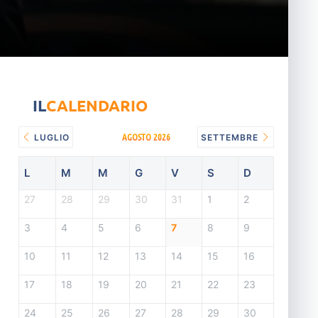
IL
CALENDARIO
AGOSTO 2026
LUGLIO
SETTEMBRE
L
M
M
G
V
S
D
27
28
29
30
31
1
2
3
4
5
6
7
8
9
10
11
12
13
14
15
16
17
18
19
20
21
22
23
24
25
26
27
28
29
30