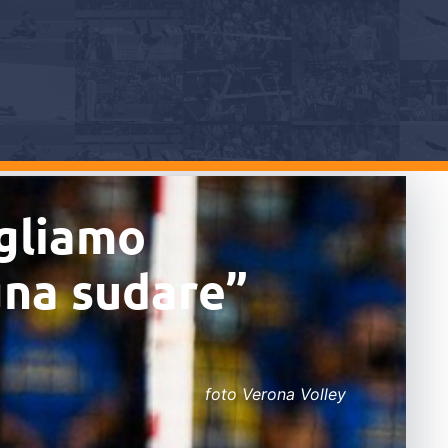
ogliamo
gna sudare”
foto Verona Volley