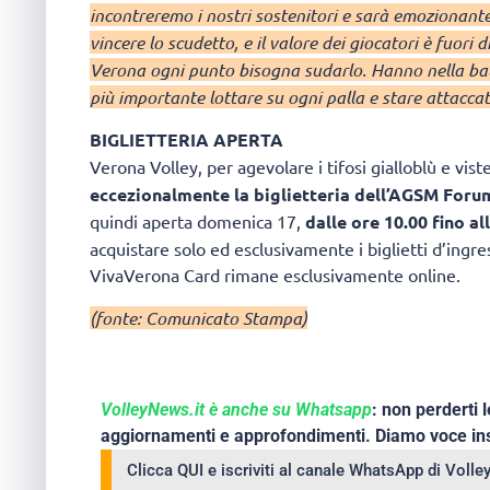
incontreremo i nostri sostenitori e sarà emozionante
vincere lo scudetto, e il valore dei giocatori è fuor
Verona ogni punto bisogna sudarlo. Hanno nella batt
più importante lottare su ogni palla e stare attacca
BIGLIETTERIA APERTA
Verona Volley, per agevolare i tifosi gialloblù e vis
eccezionalmente la biglietteria dell’AGSM Forum
quindi aperta domenica 17,
dalle ore 10.00 fino al
acquistare solo ed esclusivamente i biglietti d’ingr
VivaVerona Card rimane esclusivamente online.
(fonte: Comunicato Stampa)
VolleyNews.it è anche su Whatsapp
: non perderti l
aggiornamenti e approfondimenti. Diamo voce ins
Clicca QUI e iscriviti al canale WhatsApp di Voll