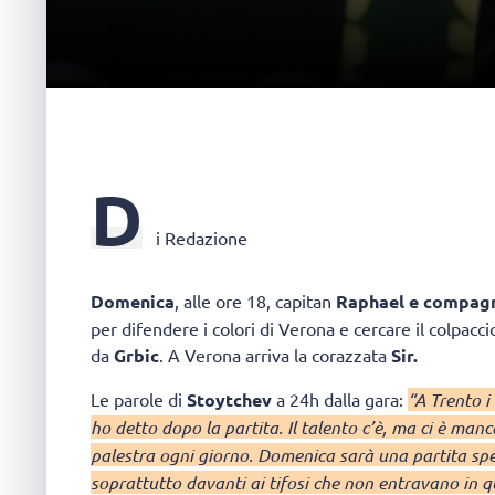
D
i Redazione
Domenica
, alle ore 18, capitan
Raphael
e compag
per difendere i colori di Verona e cercare il colpacc
da
Grbic
. A Verona arriva la corazzata
Sir.
Le parole di
Stoytchev
a 24h dalla gara:
“A Trento i
ho detto dopo la partita. Il talento c’è, ma ci è ma
palestra ogni giorno. Domenica sarà una partita spec
soprattutto davanti ai tifosi che non entravano in q