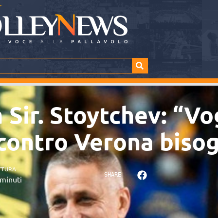
 Sir. Stoytchev: “V
contro Verona biso
TTURA
SHARE
minuti