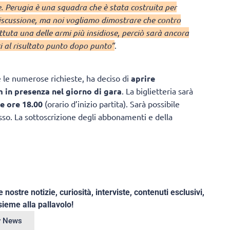
. Perugia è una squadra che è stata costruita per
i discussione, ma noi vogliamo dimostrare che contro
uta una delle armi più insidiose, perciò sarà ancora
ti al risultato punto dopo punto”
.
te le numerose richieste, ha deciso di
aprire
 in presenza nel giorno di gara
. La biglietteria sarà
le ore 18.00
(orario d’inizio partita). Sarà possibile
esso. La sottoscrizione degli abbonamenti e della
e nostre notizie, curiosità, interviste, contenuti esclusivi,
ieme alla pallavolo!
ey News