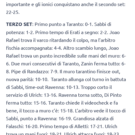
importante e gli ionici conquistano anche il secondo set:
22-25.
TERZO SET
: Primo punto a Taranto: 0-1. Sabbi di
potenza: 1-2. Primo tempo di Erati a segno: 2-2. Joao
Rafael trova il varco ritardando il colpo, ma l’arbitro
fischia accompagnata: 4-4. Altro scambio lungo, Joao
Rafael trova un punto incredibile sulle mani del muro: 6-
6. Due muri consecutivi di Taranto, Zanin ferma tutto: 6-
8. Pipe di Randazzo: 7-9. Il muro tarantino finisce out,
nuova parità: 10-10. Taranto allunga col turno in battuta
di Sabbi, time-out Ravenna: 10-13. Troppo corto il
servizio di Ulrich: 13-16. Ravenna torna sotto, Di Pinto
ferma tutto: 15-16. Taranto chiede il videocheck e fa
bene, il tocco a muro c’è: 15-18. L’arbitro vede il tocco di
Sabbi, punto a Ravenna: 16-19. Grandiosa alzata di
Falaschi: 16-20. Primo tempo di Alletti: 17-21. Ulrich
trova un mani fuori: 18-21. Ulrich attacca fuori: 18-23.