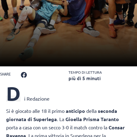
TEMPO DI LETTURA
SHARE
più di 5 minuti
D
i Redazione
Si è giocato alle 18 il primo
anticipo
della
seconda
giornata di Superlega
. La
Gioella Prisma Taranto
porta a casa con un secco 3-0 il match contro la
Consar
Ravenna
. La prima vittoria in Superlega per la