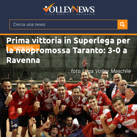
Prima vittoria in Superlega per
la neopromossa Taranto: 3-0 a
SUPERLEGA
MASCHILE
Ravenna
foto Lega Volley Maschile