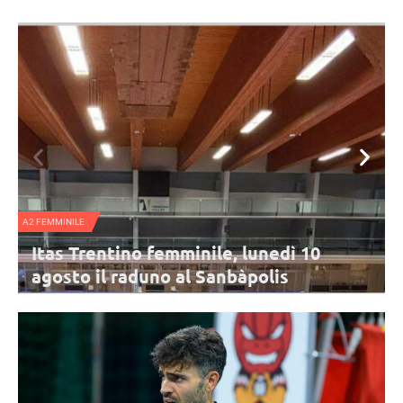
NAZIONALE FEMMINILE
Nazionale B femminile, l’Italia sconfit
dalla Svezia di Haak nel triangolare di
Urbino
ento è
L'Italia di Parisi chiude il triangolare di Urbino con una sconfitta per
rosa,
3-2 contro la Svezia. Top scorer per le Azzurre in un match
combattuto è Obossa.