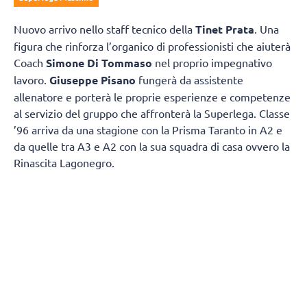
Nuovo arrivo nello staff tecnico della
Tinet Prata
. Una
figura che rinforza l’organico di professionisti che aiuterà
Coach
Simone Di Tommaso
nel proprio impegnativo
lavoro.
Giuseppe Pisano
fungerà da assistente
allenatore e porterà le proprie esperienze e competenze
al servizio del gruppo che affronterà la Superlega. Classe
’96 arriva da una stagione con la Prisma Taranto in A2 e
da quelle tra A3 e A2 con la sua squadra di casa ovvero la
Rinascita Lagonegro.
Giuseppe Pisano si racconta e spiega come è diventato
un allenatore:
“Vengo da un piccolo paesino della
Basilicata chiamato Marsicovetere
da un punto di vista
sportivo mi sono avvicinato un po’ tardi alla pallavolo,
poiché avevo 17 anni quando ho iniziato il primo anno
come giocatore, ma l’amore per questo sport posso dire di
averlo sempre avuto fin da piccolo. Sapendo che non