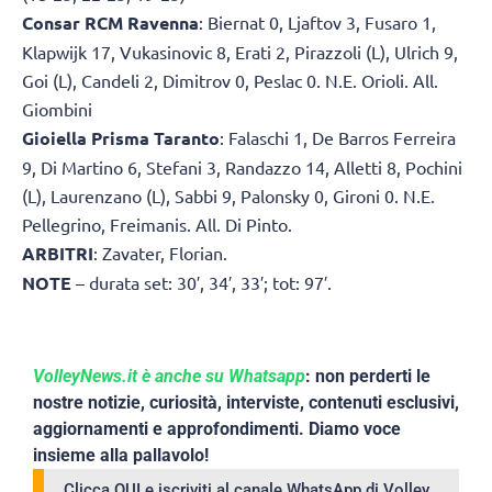
Consar RCM Ravenna
: Biernat 0, Ljaftov 3, Fusaro 1,
Klapwijk 17, Vukasinovic 8, Erati 2, Pirazzoli (L), Ulrich 9,
Goi (L), Candeli 2, Dimitrov 0, Peslac 0. N.E. Orioli. All.
Giombini
Gioiella Prisma Taranto
: Falaschi 1, De Barros Ferreira
9, Di Martino 6, Stefani 3, Randazzo 14, Alletti 8, Pochini
(L), Laurenzano (L), Sabbi 9, Palonsky 0, Gironi 0. N.E.
Pellegrino, Freimanis. All. Di Pinto.
ARBITRI
: Zavater, Florian.
NOTE
– durata set: 30′, 34′, 33′; tot: 97′.
VolleyNews.it è anche su Whatsapp
: non perderti le
nostre notizie, curiosità, interviste, contenuti esclusivi,
aggiornamenti e approfondimenti. Diamo voce
insieme alla pallavolo!
Clicca QUI e iscriviti al canale WhatsApp di Volley