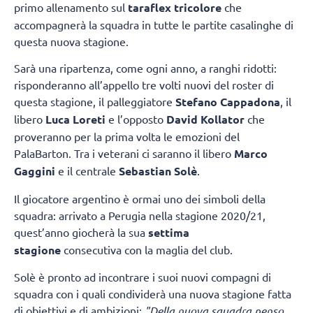
primo allenamento sul
taraflex tricolore
che
accompagnerà la squadra in tutte le partite casalinghe di
questa nuova stagione.
Sarà una ripartenza, come ogni anno, a ranghi ridotti:
risponderanno all’appello tre volti nuovi del roster di
questa stagione, il palleggiatore
Stefano Cappadona
, il
libero
Luca Loreti
e l’opposto
David Kollator
che
proveranno per la prima volta le emozioni del
PalaBarton. Tra i veterani ci saranno il libero
Marco
Gaggini
e il centrale
Sebastian Solè
.
Il giocatore argentino è ormai uno dei simboli della
squadra: arrivato a Perugia nella stagione 2020/21,
quest’anno giocherà la sua
settima
stagione
consecutiva con la maglia del club.
Solè è pronto ad incontrare i suoi nuovi compagni di
squadra con i quali condividerà una nuova stagione fatta
di obiettivi e di ambizioni:
"Della nuova squadra penso