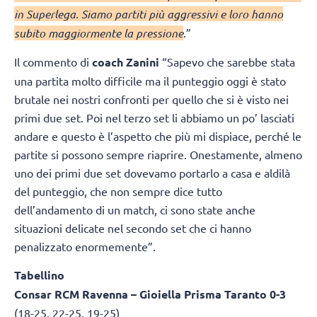
in Superlega. Siamo partiti più aggressivi e loro hanno
subito maggiormente la pressione
.”
Il commento di
coach
Zanini
“Sapevo che sarebbe stata
una partita molto difficile ma il punteggio oggi è stato
brutale nei nostri confronti per quello che si è visto nei
primi due set. Poi nel terzo set li abbiamo un po’ lasciati
andare e questo è l’aspetto che più mi dispiace, perché le
partite si possono sempre riaprire. Onestamente, almeno
uno dei primi due set dovevamo portarlo a casa e aldilà
del punteggio, che non sempre dice tutto
dell’andamento di un match, ci sono state anche
situazioni delicate nel secondo set che ci hanno
penalizzato enormemente”.
Tabellino
Consar RCM Ravenna – Gioiella Prisma Taranto 0-3
(18-25, 22-25, 19-25)