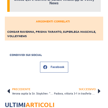
News
ARGOMENTI CORRELATI
CONSAR RAVENNA
,
PRISMA TARANTO
,
SUPERLEGA MASCHILE
,
VOLLEYNEWS
CONDIVIDI SUI SOCIAL
Facebook
PRECEDENTE
SUCCESSIVO
Verona ospita la Sir. Stoytchev: “Vogliamo dimostrare che contro Verona bisogna sudare”
Padova, vittoria 3-1 in trasferta a Cisterna di Latina
ULTIMI
ARTICOLI