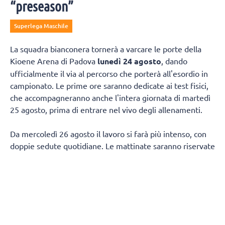
“preseason”
Superlega Maschile
La squadra bianconera tornerà a varcare le porte della
Kioene Arena di Padova
lunedì 24 agosto
, dando
ufficialmente il via al percorso che porterà all'esordio in
campionato. Le prime ore saranno dedicate ai test fisici,
che accompagneranno anche l'intera giornata di martedì
25 agosto, prima di entrare nel vivo degli allenamenti.
Da mercoledì 26 agosto il lavoro si farà più intenso, con
doppie sedute quotidiane. Le mattinate saranno riservate
al lavoro fisico e tecnico, mentre nel pomeriggio la
squadra tornerà in palestra per proseguire sul campo.
Non mancherà spazio per il recupero in acqua, con due
sessioni in piscina fissate per venerdì 28 agosto e
mercoledì 2 settembre.