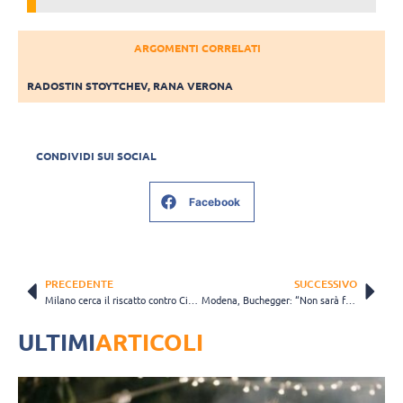
ARGOMENTI CORRELATI
RADOSTIN STOYTCHEV
,
RANA VERONA
CONDIVIDI SUI SOCIAL
Facebook
PRECEDENTE
SUCCESSIVO
Milano cerca il riscatto contro Civitanova, Louati: “Non ci sono sfide scontate”
Modena, Buchegger: “Non sarà facile, ma contro Grottazzolina vogliamo vincere”
ULTIMI
ARTICOLI