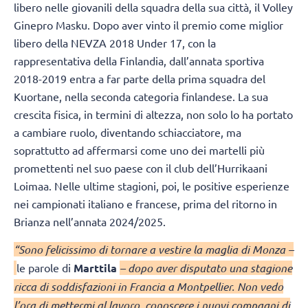
libero nelle giovanili della squadra della sua città, il Volley
Ginepro Masku. Dopo aver vinto il premio come miglior
libero della NEVZA 2018 Under 17, con la
rappresentativa della Finlandia, dall’annata sportiva
2018-2019 entra a far parte della prima squadra del
Kuortane, nella seconda categoria finlandese. La sua
crescita fisica, in termini di altezza, non solo lo ha portato
a cambiare ruolo, diventando schiacciatore, ma
soprattutto ad affermarsi come uno dei martelli più
promettenti nel suo paese con il club dell’Hurrikaani
Loimaa. Nelle ultime stagioni, poi, le positive esperienze
nei campionati italiano e francese, prima del ritorno in
Brianza nell’annata 2024/2025.
“Sono felicissimo di tornare a vestire la maglia di Monza –
le parole di
Marttila
– dopo aver disputato una stagione
ricca di soddisfazioni in Francia a Montpellier. Non vedo
l’ora di mettermi al lavoro, conoscere i nuovi compagni di