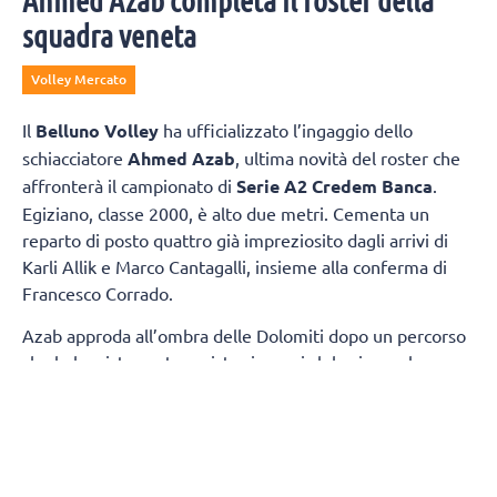
Ahmed Azab completa il roster della
squadra veneta
Volley Mercato
Il
Belluno Volley
ha ufficializzato l’ingaggio dello
schiacciatore
Ahmed Azab
, ultima novità del roster che
affronterà il campionato di
Serie A2 Credem Banca
.
Egiziano, classe 2000, è alto due metri. Cementa un
reparto di posto quattro già impreziosito dagli arrivi di
Karli Allik e Marco Cantagalli, insieme alla conferma di
Francesco Corrado.
Azab approda all’ombra delle Dolomiti dopo un percorso
che lo ha visto protagonista sia con i club, sia con la
maglia della propria Nazionale. Tra i pilastri dell’Egitto,
due estati fa ha preso parte ai
Giochi Olimpici
di Parigi,
dove si è confrontato con i migliori interpreti della scena
mondiale.