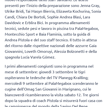
presenti per l’inizio della preparazione sono Jenna Gray,
Ulrike Bridi, Tai Masyn Bierria, Elizaveta Kochurina, Sonia
Candi, Chiara De Bortoli, Sophie Andrea Blasi, Lara
Davidovic e Erblira Bici. In programma allenamenti
tecnici, sedute pesi e lavoro in piscina tra PalaMegabox,
Montecchio Sport e Baia Flaminia, sotto la guida di
Andrea Pistola e del suo staff tecnico. Il tutto in attesa
del ritorno dalle rispettive nazionali delle azzurre Gaia
Giovannini, Loveth Omoruyi, Alessia Bolzonetti e della
spagnola Lucía Varela Gómez.
I primi allenamenti congiunti sono in programma nel
mese di settembre: giovedì 3 settembre le tigri
ospiteranno le tedesche del TV Planegg-Krailling;
mercoledì 9 settembre al PalaMegabox scenderanno le
cugine dell’Omag San Giovanni in Marignano, cui le
biancoverdi ricambieranno la visita sabato 12. Tre giorni
dopo la squadra di coach Pistola si misurerà fuori casa con
le campionesse del mondo della Savino Del Bene