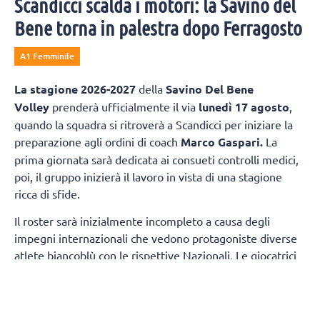
Scandicci scalda i motori: la Savino del
Bene torna in palestra dopo Ferragosto
A1 Femminile
La
stagione 2026-2027
della
Savino Del Bene
Volley
prenderà ufficialmente il via
lunedì 17 agosto
,
quando la squadra si ritroverà a Scandicci per iniziare la
preparazione agli ordini di coach
Marco Gaspari.
La
prima giornata sarà dedicata ai consueti controlli medici,
poi, il gruppo inizierà il lavoro in vista di una stagione
ricca di sfide.
Il roster sarà inizialmente incompleto a causa degli
impegni internazionali che vedono protagoniste diverse
atlete biancoblù con le rispettive Nazionali. Le giocatrici
della prima squadra presenti fin dal primo giorno
saranno:
Sara Alberti, Martina Armini, Caterina
Bosetti, Sofia D'Odorico, Emma Graziani, Imma