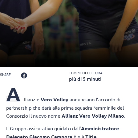
TEMPO DI LETTURA
SHARE
più di 5 minuti
A
llianz
e
Vero Volley
annunciano l’accordo di
partnership che darà alla prima squadra femminile del
Consorzio il nuovo nome
Allianz Vero Volley Milano
.
Il Gruppo assicurativo guidato dall’
Amministratore
Delegato Giacomo Campora
è già
Title