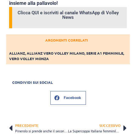
insieme alla pallavolo!
Clicca QUI e iscriviti al canale WhatsApp di Volley
News
ARGOMENTI CORRELATI
ALLIANZ
,
ALLIANZ VERO VOLLEY MILANO
,
SERIE A1 FEMMINILE
,
VERO VOLLEY MONZA
CONDIVIDI SUI SOCIAL
Facebook
PRECEDENTE
SUCCESSIVO
Pinerolo si prende anche il secondo test match: contro Cuneo finisce 3-1
La Supercoppa Italiana femminile si giocherà a Livorno: appuntamento il 28 ottobre