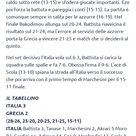
caldo sotto rete (13-15) e sfodera giocate importanti. Eze
poi forza la battuta e pareggia i conti (15-15). La partita è
comunque sempre in salita per le azzurre (16-19). Nel
finale Bakodimou allunga sul 20-24. Battista riavvicina il
risultato sul 21-24, ma l'errore al servizio delle azzurre
porta la Grecia a vincere 21-25 e match che si deciderà al
quinto.
Nel set decisivo l’Italia vola sul 6-3, Battista si carica la
squadra sulle spalle e fa 7-6. Obossa firma il 9-6. L'ace di
Scola (13-10) spiana la strada all'Italia verso il successo
che poi arriva con il primo tempo di Marchesini per il 15-
11 finale.
IL TABELLINO
ITALIA 3
GRECIA 2
(
28-26, 25-20, 20-25, 21-25, 15-11)
ITALIA
Battista 3, Tanase 1, Marchesini 2, Akrari 5 Moro
(L), Gardini ne, Adigwe 14, Eze 9, Manfredini 13, Scola 1,