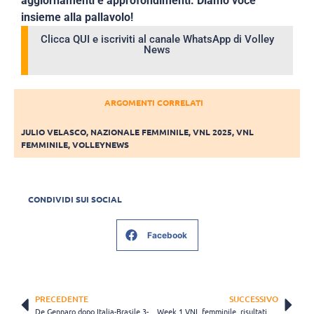
aggiornamenti e approfondimenti. Diamo voce
insieme alla pallavolo!
Clicca QUI e iscriviti al canale WhatsApp di Volley
News
ARGOMENTI CORRELATI
JULIO VELASCO
,
NAZIONALE FEMMINILE
,
VNL 2025
,
VNL
FEMMINILE
,
VOLLEYNEWS
CONDIVIDI SUI SOCIAL
Facebook
PRECEDENTE
SUCCESSIVO
De Gennaro dopo Italia-Brasile 3-0: “Ci sono cose che vanno migliorate, vi spiego quali”
Week 1 VNL femminile, risultati 8 giugno: Serbia ancora a secco, primo successo thailandese