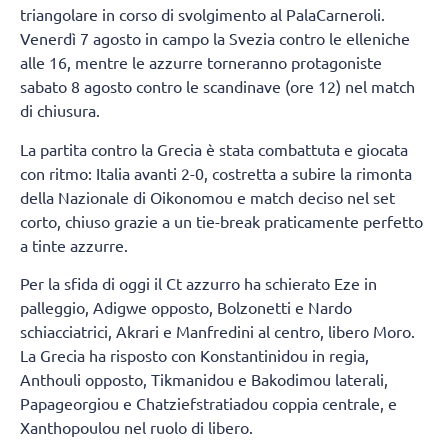
triangolare in corso di svolgimento al PalaCarneroli.
Venerdì 7 agosto in campo la Svezia contro le elleniche
alle 16, mentre le azzurre torneranno protagoniste
sabato 8 agosto contro le scandinave (ore 12) nel match
di chiusura.
La partita contro la Grecia è stata combattuta e giocata
con ritmo: Italia avanti 2-0, costretta a subire la rimonta
della Nazionale di Oikonomou e match deciso nel set
corto, chiuso grazie a un tie-break praticamente perfetto
a tinte azzurre.
Per la sfida di oggi il Ct azzurro ha schierato Eze in
palleggio, Adigwe opposto, Bolzonetti e Nardo
schiacciatrici, Akrari e Manfredini al centro, libero Moro.
La Grecia ha risposto con Konstantinidou in regia,
Anthouli opposto, Tikmanidou e Bakodimou laterali,
Papageorgiou e Chatziefstratiadou coppia centrale, e
Xanthopoulou nel ruolo di libero.