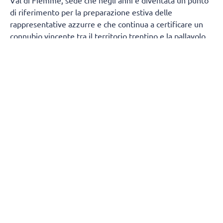
Val di Fiemme, sede che negli anni è diventata un punto
di riferimento per la preparazione estiva delle
rappresentative azzurre e che continua a certificare un
connubio vincente tra il territorio trentino e la pallavolo
italiana. La Val di Fiemme, di fatto, è la casa del volley
estivo per il quinto quadriennio olimpico complessivo,
forte di un progetto che unisce Trentino Marketing,
FIPAV e Apt Val di Fiemme e Cembra che parte dai primi
anni 2000.
Giovedì 6 agosto, dalle 16 alle 18.30, il Palazzetto dello
Sport Arpad Weisz di Cavalese aprirà le proprie porte ai
tifosi, che avranno l'opportunità di assistere dal vivo a
una seduta di allenamento della Nazionale Femminile. Il
collegiale si concluderà venerdì 7 agosto.
Il CT
Julio Velasco
indica il percorso da seguire: "
Sono
estremamente orgoglioso dell’atteggiamento che le
ragazze mettono in campo in ogni incontro, è una cosa
fondamentale e che rappresenta al meglio l’approccio che