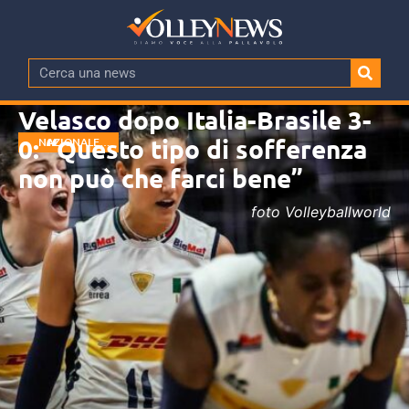
Velasco dopo Italia-Brasile 3-
0: “Questo tipo di sofferenza
NAZIONALE
FEMMINILE
non può che farci bene”
foto Volleyballworld