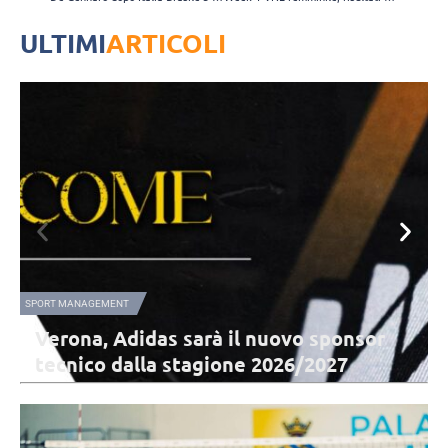
ULTIMI
ARTICOLI
NAZIONALE FEMMINILE
Nazionale B femminile, buona la prima
nelle amichevoli: battuta la Grecia 3-2
La Nazionale B ha sconfitto la Grecia, nel triangolare di Urbino, in
preparazione ai Giochi del Mediterraneo. Prossimo match sabato 8
agosto contro la Svezia.