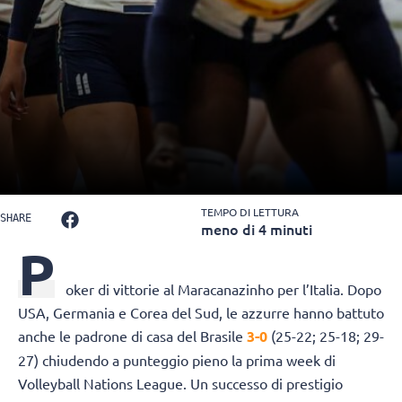
TEMPO DI LETTURA
SHARE
meno di 4 minuti
P
oker di vittorie al Maracanazinho per l’Italia. Dopo
USA, Germania e Corea del Sud, le azzurre hanno battuto
anche le padrone di casa del Brasile
3-0
(25-22; 25-18; 29-
27) chiudendo a punteggio pieno la prima week di
Volleyball Nations League. Un successo di prestigio