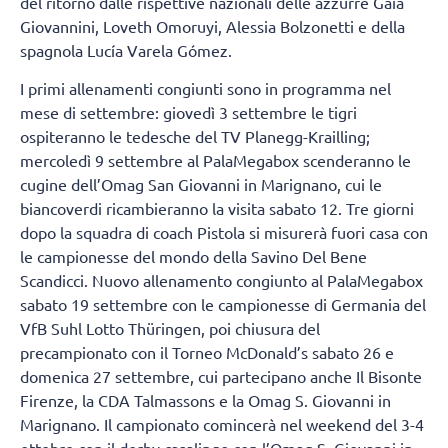
del ritorno dalle rispettive nazionali delle azzurre Gaia
Giovannini, Loveth Omoruyi, Alessia Bolzonetti e della
spagnola Lucía Varela Gómez.
I primi allenamenti congiunti sono in programma nel
mese di settembre: giovedì 3 settembre le tigri
ospiteranno le tedesche del TV Planegg-Krailling;
mercoledì 9 settembre al PalaMegabox scenderanno le
cugine dell’Omag San Giovanni in Marignano, cui le
biancoverdi ricambieranno la visita sabato 12. Tre giorni
dopo la squadra di coach Pistola si misurerà fuori casa con
le campionesse del mondo della Savino Del Bene
Scandicci. Nuovo allenamento congiunto al PalaMegabox
sabato 19 settembre con le campionesse di Germania del
VfB Suhl Lotto Thüringen, poi chiusura del
precampionato con il Torneo McDonald’s sabato 26 e
domenica 27 settembre, cui partecipano anche Il Bisonte
Firenze, la CDA Talmassons e la Omag S. Giovanni in
Marignano. Il campionato comincerà nel weekend del 3-4