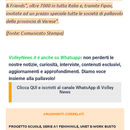
& Friends”, oltre 7000 in tutta Italia e, tramite Fipav,
invitate ad un prezzo speciale tutte le società di pallavolo
della provincia di Varese”.
(fonte: Comunicato Stampa)
VolleyNews.it è anche su Whatsapp
: non perderti le
nostre notizie, curiosità, interviste, contenuti esclusivi,
aggiornamenti e approfondimenti. Diamo voce
insieme alla pallavolo!
Clicca QUI e iscriviti al canale WhatsApp di Volley
News
ARGOMENTI CORRELATI
PROGETTO SCUOLE
,
SERIE A1 FEMMINILE
,
UNET E-WORK BUSTO