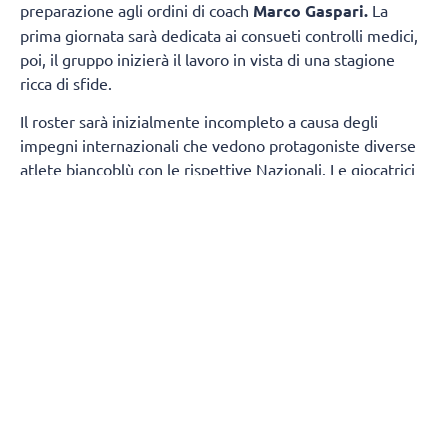
preparazione agli ordini di coach
Marco Gaspari.
La
prima giornata sarà dedicata ai consueti controlli medici,
poi, il gruppo inizierà il lavoro in vista di una stagione
ricca di sfide.
Il roster sarà inizialmente incompleto a causa degli
impegni internazionali che vedono protagoniste diverse
atlete biancoblù con le rispettive Nazionali. Le giocatrici
della prima squadra presenti fin dal primo giorno
saranno:
Sara Alberti, Martina Armini, Caterina
Bosetti, Sofia D'Odorico, Emma Graziani, Imma
Sirressi e Lise Van Hecke, mentre Maja Aleksic si
aggregherà al gruppo a partire dal 19 agosto.
A
completare il gruppo di lavoro prenderanno parte
anche
cinque atlete della formazione di Serie
B1
:
Chiara Arcangeli, Martina Cantoni, Asia Conte,
Virginia Sola e Jessica Trunner.
Durante il
precampionato si uniranno inoltre tre giocatrici straniere,
che contribuiranno ad ampliare il gruppo a disposizione