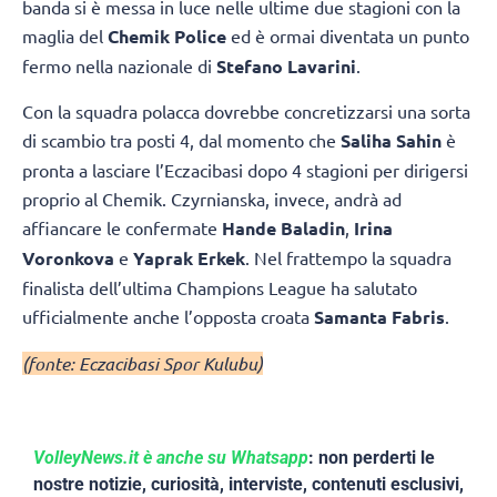
banda si è messa in luce nelle ultime due stagioni con la
maglia del
Chemik Police
ed è ormai diventata un punto
fermo nella nazionale di
Stefano Lavarini
.
Con la squadra polacca dovrebbe concretizzarsi una sorta
di scambio tra posti 4, dal momento che
Saliha Sahin
è
pronta a lasciare l’Eczacibasi dopo 4 stagioni per dirigersi
proprio al Chemik. Czyrnianska, invece, andrà ad
affiancare le confermate
Hande Baladin
,
Irina
Voronkova
e
Yaprak Erkek
. Nel frattempo la squadra
finalista dell’ultima Champions League ha salutato
ufficialmente anche l’opposta croata
Samanta Fabris
.
(fonte: Eczacibasi Spor Kulubu)
VolleyNews.it è anche su Whatsapp
: non perderti le
nostre notizie, curiosità, interviste, contenuti esclusivi,