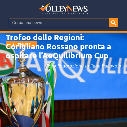
Trofeo delle Regioni:
Corigliano Rossano pronta a
GIOVANILI
ospitare l’AeQuilibrium Cup
Foto Federazione Italiana Pallavolo