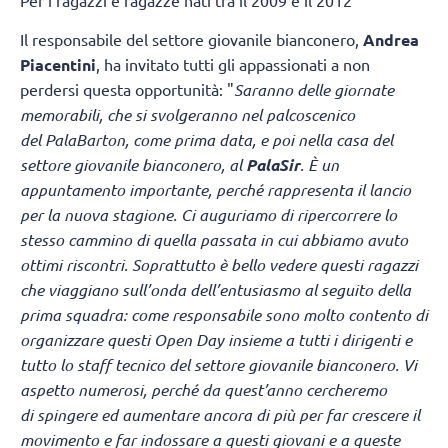
Per i ragazzi e ragazze nati tra il 2009 e il 2012
Il responsabile del settore giovanile bianconero,
Andrea
Piacentini
, ha invitato tutti gli appassionati a non
perdersi questa opportunità: "
Saranno delle giornate
memorabili, che si svolgeranno nel palcoscenico
del PalaBarton, come prima data, e poi nella casa del
settore giovanile bianconero, al
PalaSir
. È un
appuntamento importante, perché rappresenta il lancio
per la nuova stagione. Ci auguriamo di ripercorrere lo
stesso cammino di quella passata in cui abbiamo avuto
ottimi riscontri. Soprattutto è bello vedere questi ragazzi
che viaggiano sull’onda dell’entusiasmo al seguito della
prima squadra: come responsabile sono molto contento di
organizzare questi Open Day insieme a tutti i dirigenti e
tutto lo staff tecnico del settore giovanile bianconero. Vi
aspetto numerosi, perché da quest’anno cercheremo
di spingere ed aumentare ancora di più per far crescere il
movimento e far indossare a questi giovani e a queste