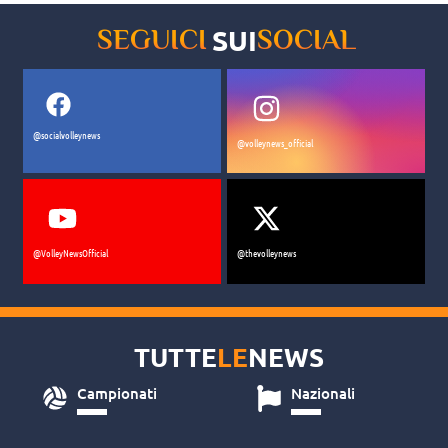
SUI
SEGUICI
SOCIAL
@socialvolleynews
@volleynews_official
@VolleyNewsOfficial
@thevolleynews
TUTTE
LE
NEWS
Campionati
Nazionali