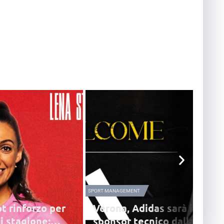
SPORT MANAGEMENT
t rinforzo per
Verona, Adidas sarà il nuov
i stagione:
sponsor tecnico dalla stag