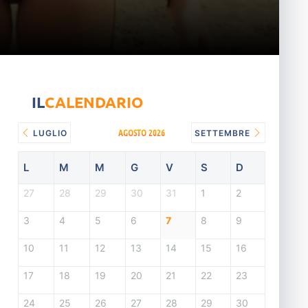
IL
CALENDARIO
AGOSTO 2026
LUGLIO
SETTEMBRE
L
M
M
G
V
S
D
27
28
29
30
31
1
2
3
4
5
6
7
8
9
10
11
12
13
14
15
16
17
18
19
20
21
22
23
24
25
26
27
28
29
30