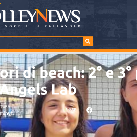
ori di beach: 2° e 3°
 Angels Lab
TTURA
SHARE
minuti