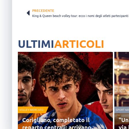
PRECEDENTE
King & Queen beach volley tour: ecco i nomi degli atleti partecipanti
ULTIMI
ARTICOLI
VOLLEY MERCATO
SPORT M
Corigliano, completato il
“Un
reparto centrali: arrivano
via