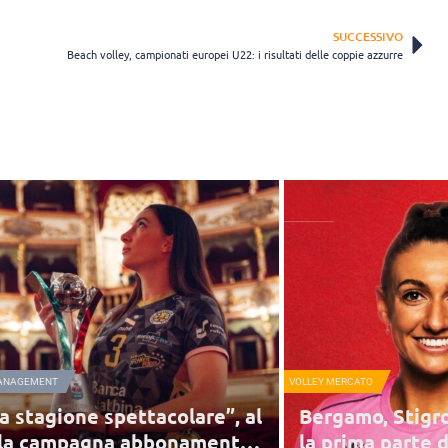
SUCCESSIVO
Beach volley, campionati europei U22: i risultati delle coppie azzurre
ANAGEMENT
VOLLEY MERCATO
a stagione spettacolare”, al
Bergamo, Stigro
 la campagna abbonamenti
la prima parte d