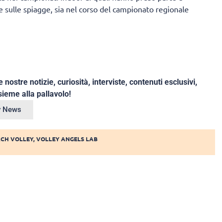
e sulle spiagge, sia nel corso del campionato regionale
e nostre notizie, curiosità, interviste, contenuti esclusivi,
ieme alla pallavolo!
ey News
ACH VOLLEY
,
VOLLEY ANGELS LAB