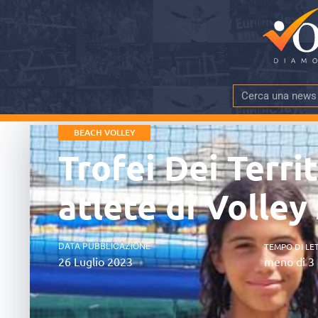
BEACH VOLLEY
Trofei Dei Territ
atlete di Volley
DATA PUBBLICAZIONE
TEMPO DI LE
26 Luglio 2023
meno di 3 